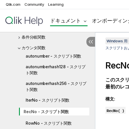
Qlik.com
Community
Learning
集計関数
Aggr - チャート関数
ドキュメント
オンボーディン
カラー関数
条件分岐関数
Windows 用 
カウンタ関数
スクリプトお
autonumber - スクリプト関数
Rec
autonumberhash128 - スクリプ
ト関数
このスク
autonumberhash256 - スクリプ
最初のレコ
ト関数
構文:
IterNo - スクリプト関数
RecNo( )
RecNo - スクリプト関数
RowNo - スクリプト関数