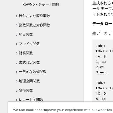
生成される
RowNo - チャート関数
ータ テー
ットされま
日付および時刻関数
データ ロー
指数関数と対数関数
生データ テ
項目関数
ファイル関数
Tab1:

LOAD * IN
財務関数
[A, B

1, aa

書式設定関数
2,cc

一般的な数値関数
3,ee];

地理空間関数
Tab2:

LOAD * IN
変換関数
[C, D

5, xx

レコード間関数
4,yy

論理関数
6,zz];
We use cookies to improve your experience with our websites