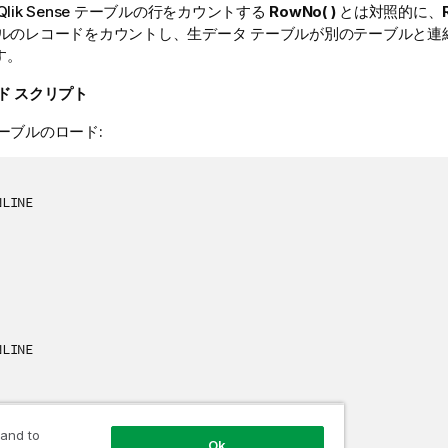
Qlik Sense
テーブルの行をカウントする
RowNo( )
とは対照的に、
ブルのレコードをカウントし、生データ テーブルが別のテーブルと連
す。
ド スクリプト
ーブルのロード:
LINE

LINE

 and to
Ok