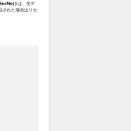
RecNo( )
は、生デ
結された場合はリセ