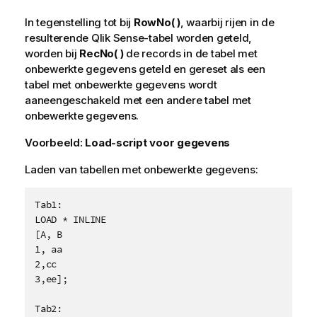
In tegenstelling tot bij
RowNo( )
, waarbij rijen in de
resulterende
Qlik Sense
-tabel worden geteld,
worden bij
RecNo( )
de records in de tabel met
onbewerkte gegevens geteld en gereset als een
tabel met onbewerkte gegevens wordt
aaneengeschakeld met een andere tabel met
onbewerkte gegevens.
Voorbeeld:
Load-script voor gegevens
Laden van tabellen met onbewerkte gegevens:
Tab1:

LOAD * INLINE

[A, B

1, aa

2,cc

3,ee];

Tab2:
