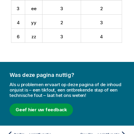
3
ee
3
2
4
yy
2
3
6
zz
3
4
Was deze pagina nuttig?
Als u problemen ervaart op deze pagina of de inhoud
onjuist is – een tikfout, een ontbrekende stap of een
technische fout – laat het ons weten!
Geef hier uw feedback