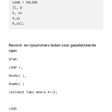
LOAD * INLINE

[C, D

5, xx

4,yy

6,zz];
Record- en rijnummers laden voor geselecteerde
rijen:
QTab:
LOAD *,
RecNo( ),
RowNo( )
resident Tab1 where A<>2;
LOAD