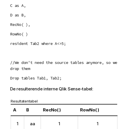
C as A,
D as B,
RecNo( ),
RowNo( )
resident Tab2 where A<>5;
//We don't need the source tables anymore, so we
drop them
Drop tables Tab1, Tab2;
De resulterende interne
Qlik Sense
-tabel:
Resultatentabel
A
B
RecNo( )
RowNo( )
1
aa
1
1