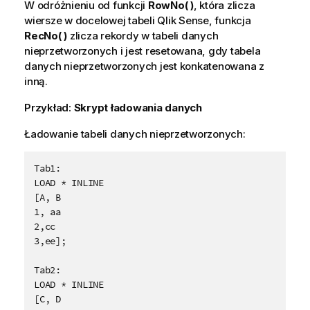
W odróżnieniu od funkcji
RowNo( )
, która zlicza
wiersze w docelowej tabeli
Qlik Sense
, funkcja
RecNo( )
zlicza rekordy w tabeli danych
nieprzetworzonych i jest resetowana, gdy tabela
danych nieprzetworzonych jest konkatenowana z
inną.
Przykład:
Skrypt ładowania danych
Ładowanie tabeli danych nieprzetworzonych:
Tab1:

LOAD * INLINE

[A, B

1, aa

2,cc

3,ee];

Tab2:

LOAD * INLINE

[C, D
