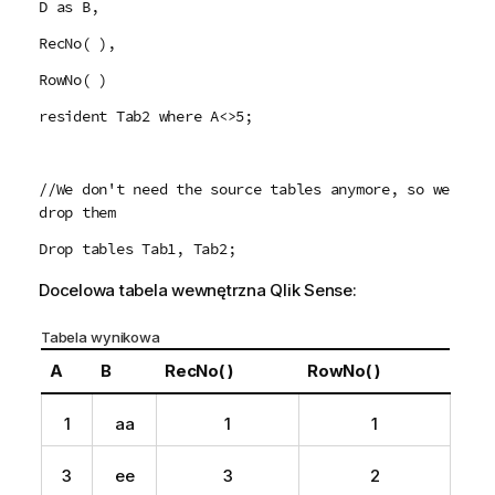
D as B,
RecNo( ),
RowNo( )
resident Tab2 where A<>5;
//We don't need the source tables anymore, so we
drop them
Drop tables Tab1, Tab2;
Docelowa tabela wewnętrzna
Qlik Sense
:
Tabela wynikowa
A
B
RecNo( )
RowNo( )
1
aa
1
1
3
ee
3
2