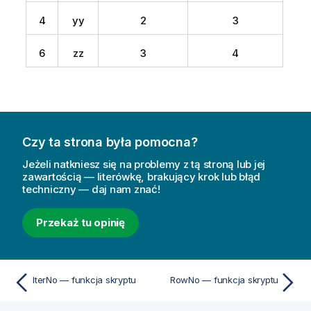
4
yy
2
3
6
zz
3
4
Czy ta strona była pomocna?
Jeżeli natkniesz się na problemy z tą stroną lub jej
zawartością — literówkę, brakujący krok lub błąd
techniczny — daj nam znać!
Przekaż tu opinię
IterNo — funkcja skryptu
RowNo — funkcja skryptu