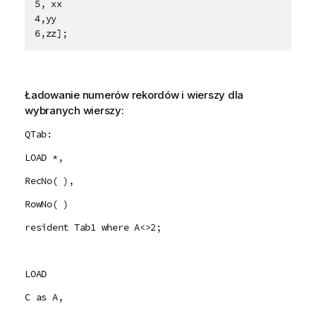
5, xx

4,yy

6,zz];
Ładowanie numerów rekordów i wierszy dla
wybranych wierszy:
QTab:
LOAD *,
RecNo( ),
RowNo( )
resident Tab1 where A<>2;
LOAD
C as A,