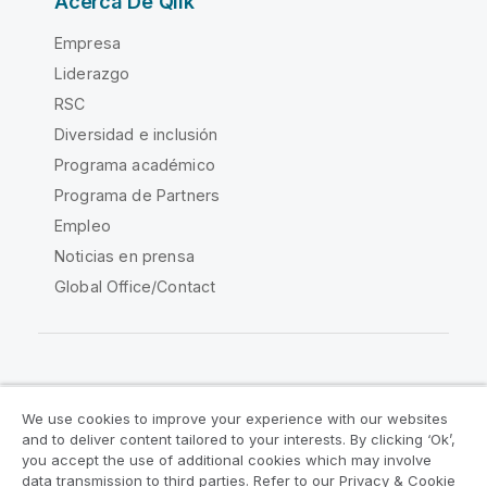
Acerca De Qlik
Empresa
Liderazgo
RSC
Diversidad e inclusión
Programa académico
Programa de Partners
Empleo
Noticias en prensa
Global Office/Contact
Qlik Community
We use cookies to improve your experience with our websites
and to deliver content tailored to your interests. By clicking ‘Ok’,
Acuerdos legales
Condiciones del producto
you accept the use of additional cookies which may involve
data transmission to third parties. Refer to our Privacy & Cookie
Legal Policies
Política legal