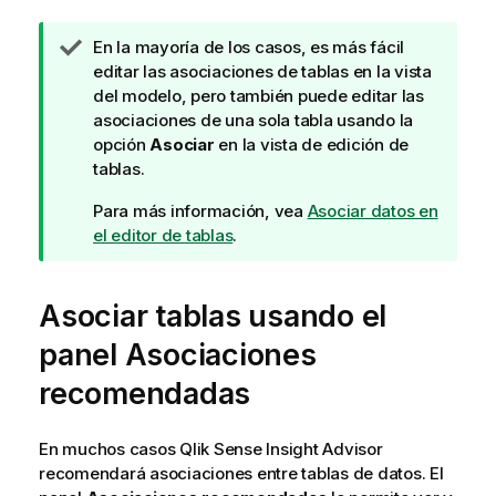
N
En la mayoría de los casos, es más fácil
o
editar las asociaciones de tablas en la vista
t
del modelo, pero también puede editar las
a
asociaciones de una sola tabla usando la
d
opción
Asociar
en la vista de edición de
e
tablas.
s
Para más información, vea
Asociar datos en
u
el editor de tablas
.
g
e
r
Asociar tablas usando el
e
n
panel Asociaciones
c
recomendadas
i
a
En muchos casos
Qlik Sense
Insight Advisor
recomendará asociaciones entre tablas de datos. El