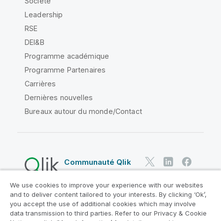
Société
Leadership
RSE
DEI&B
Programme académique
Programme Partenaires
Carrières
Dernières nouvelles
Bureaux autour du monde/Contact
Communauté Qlik
We use cookies to improve your experience with our websites
Contrats juridiques
and to deliver content tailored to your interests. By clicking ‘Ok’,
Conditions d'utilisation des produits
you accept the use of additional cookies which may involve
data transmission to third parties. Refer to our Privacy & Cookie
Legal Policies
Conditions légales