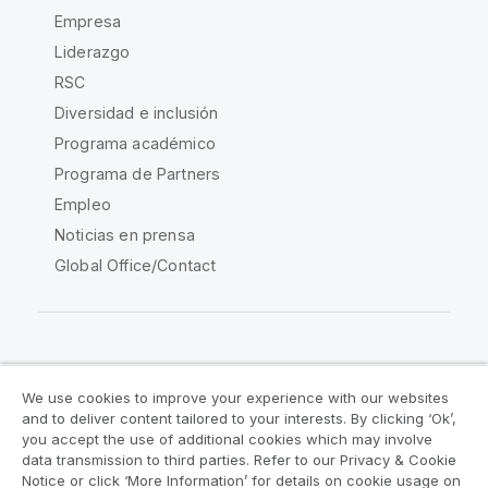
Empresa
Liderazgo
RSC
Diversidad e inclusión
Programa académico
Programa de Partners
Empleo
Noticias en prensa
Global Office/Contact
Qlik Community
We use cookies to improve your experience with our websites
and to deliver content tailored to your interests. By clicking ‘Ok’,
Acuerdos legales
Condiciones del producto
you accept the use of additional cookies which may involve
data transmission to third parties. Refer to our Privacy & Cookie
Legal Policies
Política legal
Notice or click ‘More Information’ for details on cookie usage on