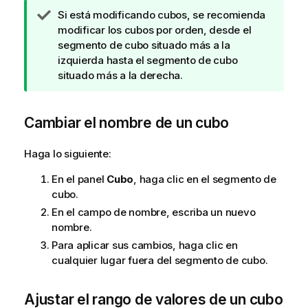
N
Si está modificando cubos, se recomienda
o
modificar los cubos por orden, desde el
t
segmento de cubo situado más a la
a
izquierda hasta el segmento de cubo
d
situado más a la derecha.
e
s
Cambiar el nombre de un cubo
u
g
e
Haga lo siguiente:
r
En el panel
Cubo
, haga clic en el segmento de
e
cubo.
n
c
En el campo de nombre, escriba un nuevo
i
nombre.
a
Para aplicar sus cambios, haga clic en
cualquier lugar fuera del segmento de cubo.
Ajustar el rango de valores de un cubo