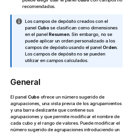
recomendados.
N
Los campos de depósito creados con el
o
panel
Cubo
se clasifican como dimensiones
t
en el panel
Resumen
. Sin embargo, no se
a
puede aplicar un orden personalizado a los
i
campos de depósito usando el panel
Orden
.
n
Los campos de depósito no se pueden
f
utilizar en campos calculados.
o
r
General
m
a
t
El panel
Cubo
ofrece un número sugerido de
i
agrupaciones, una vista previa de los agrupamientos
v
y una barra deslizante que contiene sus
a
agrupaciones y que permite modificar el nombre de
cada cubo y el rango de valores. Puede modificar el
número sugerido de agrupaciones introduciendo un