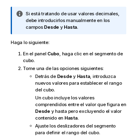
N
Si está tratando de usar valores decimales,
o
debe introducirlos manualmente en los
t
campos
Desde
y
Hasta
.
a
i
Haga lo siguiente:
n
En el panel
Cubo
, haga clic en el segmento de
f
cubo.
o
r
Tome una de las opciones siguientes:
m
Detrás de
Desde
y
Hasta
, introduzca
a
nuevos valores para establecer el rango
t
del cubo.
i
Un cubo incluye los valores
v
comprendidos entre el valor que figura en
a
Desde
y hasta pero excluyendo el valor
contenido en
Hasta
.
Ajuste los deslizadores del segmento
para definir el rango del cubo.