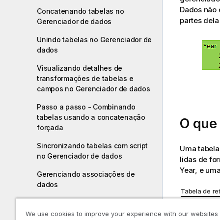
Dados não 
Concatenando tabelas no
partes dela
Gerenciador de dados
Unindo tabelas no Gerenciador de
dados
Visualizando detalhes de
transformações de tabelas e
campos no Gerenciador de dados
Passo a passo - Combinando
tabelas usando a concatenação
O que 
forçada
Sincronizando tabelas com script
Uma tabela
no Gerenciador de dados
lidas de fo
Year
, e um
Gerenciando associações de
dados
Tabela de re
Year
Carregando e transformando dados
We use cookies to improve your experience with our websites
com scripts