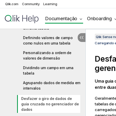
Acessando os dados dos
Qlik.com
Community
Learning
campos da tabela antes de
carregar os dados
Documentação
Onboarding
Substituindo valores de campo
em uma tabela
Qlik Sense 
Definindo valores de campo
como nulos em uma tabela
Carregando 
Personalizando a ordem de
Desfa
valores de dimensão
geren
Dividindo um campo em uma
tabela
Uma guia 
Agrupando dados de medida em
entre duas
intervalos
Geralmente 
Desfazer o giro de dados de
tabelas de
guia cruzada no gerenciador de
dados
carregados 
gerenciado