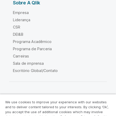
Sobre A Qlik
Empresa
Liderança
CSR
DEI&B
Programa Acadêmico
Programa de Parceria
Carreiras
Sala de imprensa
Escritório Global/Contato
Comunidade Qlik
We use cookies to improve your experience with our websites
and to deliver content tailored to your interests. By clicking ‘Ok’,
Acordos legais
Termos do produto
you accept the use of additional cookies which may involve