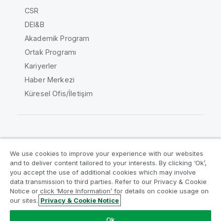
CSR
DEI&B
Akademik Program
Ortak Programı
Kariyerler
Haber Merkezi
Küresel Ofis/İletişim
Qlik Topluluğu
We use cookies to improve your experience with our websites
and to deliver content tailored to your interests. By clicking ‘Ok’,
Yasal sözleşmeler
Ürün Koşulları
you accept the use of additional cookies which may involve
data transmission to third parties. Refer to our Privacy & Cookie
Legal Policies
Legal Policies
Notice or click ‘More Information’ for details on cookie usage on
Kullanım koşulları
Ticari markalar
our sites.
Privacy & Cookie Notice
Do Not Share My Info
Ok