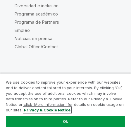
Diversidad e inclusión
Programa académico
Programa de Partners
Empleo
Noticias en prensa
Global Office/Contact
Qlik Community
We use cookies to improve your experience with our websites
and to deliver content tailored to your interests. By clicking ‘Ok’,
Acuerdos legales
Condiciones del producto
you accept the use of additional cookies which may involve
data transmission to third parties. Refer to our Privacy & Cookie
Legal Policies
Política legal
Notice or click ‘More Information’ for details on cookie usage on
Condiciones de uso
Marcas comerciales
our sites.
Privacy & Cookie Notice
Do Not Share My Info
Ok
Copyright © 1993-2026 QlikTech International AB.
Reservados todos los derechos.