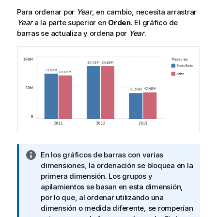
Para ordenar por
Year
, en cambio, necesita arrastrar
Year
a la parte superior en
Orden
. El gráfico de
barras se actualiza y ordena por
Year
.
N
En los gráficos de barras con varias
o
dimensiones, la ordenación se bloquea en la
t
primera dimensión. Los grupos y
a
apilamientos se basan en esta dimensión,
i
por lo que, al ordenar utilizando una
n
dimensión o medida diferente, se romperían