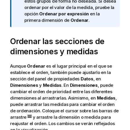
f
estos grupos de forma no deseada. Si desea
o
ordenar por el valor de la medida, pruebe la
r
opción
Ordenar por expresión
en la
m
primera dimensión de
Ordenar
.
a
t
Ordenar las secciones de
i
v
dimensiones y medidas
a
Aunque
Ordenar
es el lugar principal en el que se
establece el orden, también puede ajustarlo en la
sección del panel de propiedades
Datos
, en
Dimensiones
y
Medidas
. En
Dimensiones
, puede
cambiar el orden de prioridad entre las diferentes
dimensiones al arrastrarlas. Asimismo, en
Medidas
,
puede arrastrar las medidas para cambiar el orden
de ordenación. Coloque el cursor sobre las barras de
arrastre
y arrastre la dimensión o medida para
reajustar el orden. Los cambios se verán reflejados
en la visualización.