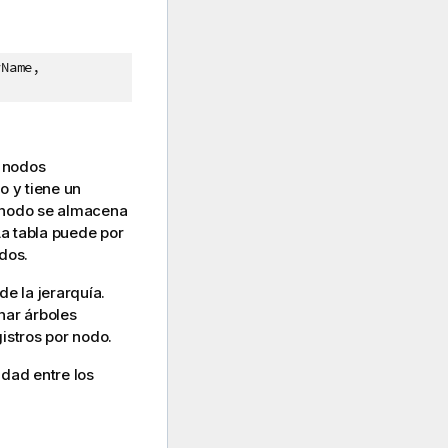
rName,
e nodos
o y tiene un
l nodo se almacena
La tabla puede por
dos.
de la jerarquía.
nar árboles
gistros por nodo.
dad entre los