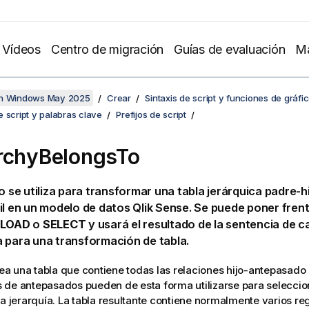
Vídeos
Centro de migración
Guías de evaluación
Ma
en Windows May 2025
Crear
Sintaxis de script y funciones de gráfi
 script y palabras clave
Prefijos de script
rchyBelongsTo
jo se utiliza para transformar una tabla jerárquica padre-h
il en un modelo de datos
Qlik Sense
. Se puede poner fren
LOAD
o
SELECT
y usará el resultado de la sentencia de 
 para una transformación de tabla.
crea una tabla que contiene todas las relaciones hijo-antepasado 
de antepasados pueden de esta forma utilizarse para seleccio
la jerarquía. La tabla resultante contiene normalmente varios re