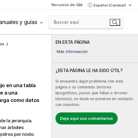
Recursos de Qlik
Español (Cambiar)
nuales y guías
EN ESTA PÁGINA
cos
Más información
¿ESTA PÁGINA LE HA SIDO ÚTIL?
Si encuentra algún problema con esta
ijo en una tabla
página o su contenido (errores
te a una
tipográficos, pasos que faltan o errores
técnicos), no dude en ponerse en contacto
carga como datos
con nosotros.
Deje aquí sus comentarios
de la jerarquía.
nar árboles
gistros por nodo.