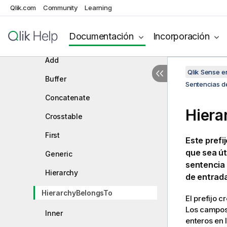
Sentencias de script y palabras
Qlik.com
Community
Learning
clave
Sentencias de control de script
Documentación
Incorporación
Prefijos de script
Add
Qlik Sense 
Buffer
Sentencias de
Concatenate
Hiera
Crosstable
First
Este prefi
que sea út
Generic
sentencia
Hierarchy
de entrada
HierarchyBelongsTo
El prefijo 
Los campos 
Inner
enteros en 