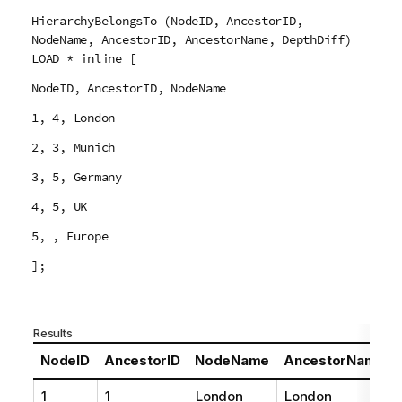
HierarchyBelongsTo (NodeID, AncestorID,
NodeName, AncestorID, AncestorName, DepthDiff)
LOAD * inline [
NodeID, AncestorID, NodeName
1, 4, London
2, 3, Munich
3, 5, Germany
4, 5, UK
5, , Europe
];
Results
NodeID
AncestorID
NodeName
AncestorName
1
1
London
London