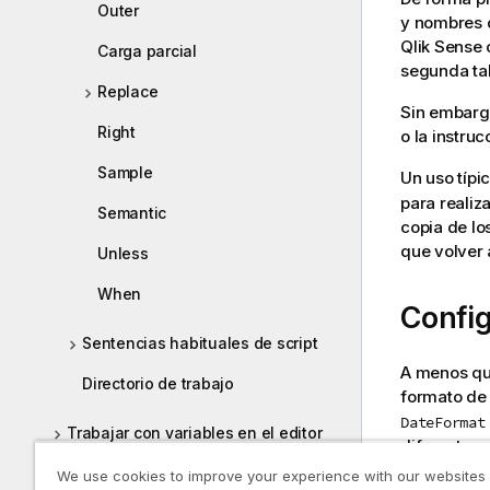
Outer
y nombres d
Qlik Sense
c
Carga parcial
segunda tab
Replace
Sin embargo,
Right
o la instru
Sample
Un uso típi
para realiz
Semantic
copia de lo
que volver 
Unless
When
Config
Sentencias habituales de script
A menos que
Directorio de trabajo
formato de 
DateFormat
Trabajar con variables en el editor
diferente e
de carga de datos
el formato 
We use cookies to improve your experience with our websites