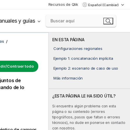
Recursos de Qlik
Español (Cambiar)
nuales y guías
EN ESTA PÁGINA
cos
Configuraciones regionales
Ejemplo 1: concatenación implícita
dir/Contraer todo
Ejemplo 2: escenario de caso de uso
Más información
juntos de
uando de lo
¿ESTA PÁGINA LE HA SIDO ÚTIL?
Si encuentra algún problema con esta
página o su contenido (errores
tipográficos, pasos que faltan o errores
técnicos), no dude en ponerse en contacto
con nosotros.
déntico de campos