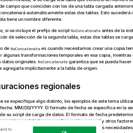
e campo que coinciden con los de una tabla cargada anteriorme
oncatenará automáticamente estas dos tablas. Esto sucederá in
la tiene un nombre diferente.
 si se incluye el prefijo de script
antes de la ins
NoConcatenate
cción de selección de la segunda tabla, estas dos tablas se carg
co de
es cuando necesitamos crear una copia tem
NoConcatenate
ar algunas transformaciones temporales en esa copia, mientra
s datos originales.
garantiza que se pueda hacer e
NoConcatenate
a agregarla implícitamente a la tabla de origen.
uraciones regionales
 se especifique algo distinto, los ejemplos de este tema utiliza
fecha: MM/DD/YYYY. El formato de fecha se especifica en la s
de su script de carga de datos. El formato de fecha predeterm
n su sistema, debido a su configuración regional y otros factor
en los ejemplos a continuación para ajustarlo a sus necesidade
 and to
Ok