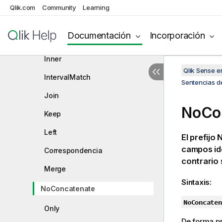
Generic
Qlik.com
Community
Learning
Hierarchy
Documentación
Incorporación
HierarchyBelongsTo
Inner
Qlik Sense 
IntervalMatch
Sentencias de
Join
NoCo
Keep
Left
El prefijo
campos idé
Correspondencia
contrario
Merge
Sintaxis:
NoConcatenate
NoConcaten
Only
De forma pr