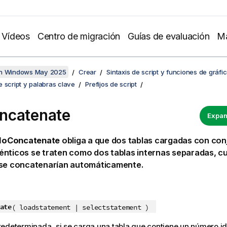
Vídeos
Centro de migración
Guías de evaluación
Ma
en Windows May 2025
Crear
Sintaxis de script y funciones de gráfi
 script y palabras clave
Prefijos de script
ncatenate
Expan
NoConcatenate
obliga a que dos tablas cargadas con con
nticos se traten como dos tablas internas separadas, c
 se concatenarían automáticamente.
ate
( loadstatement | selectstatement )
edeterminada, si se carga una tabla que contiene un número i