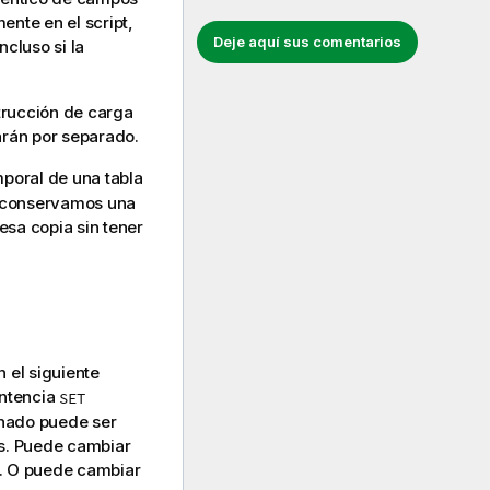
nte en el script,
Deje aquí sus comentarios
cluso si la
trucción de carga
arán por separado.
poral de una tabla
s conservamos una
sa copia sin tener
n el siguiente
entencia
SET
inado puede ser
es. Puede cambiar
s. O puede cambiar