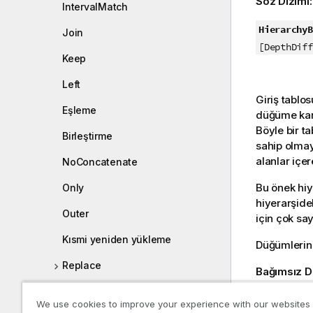
Söz Dizimi
IntervalMatch
HierarchyB
Join
[DepthDiff
Keep
Left
Giriş tablos
Eşleme
düğüme karş
Böyle bir t
Birleştirme
sahip olmay
alanlar içere
NoConcatenate
Bu önek hiye
Only
hiyerarşide
Outer
için çok say
Kısmi yeniden yükleme
Düğümlerin d
Replace
Bağımsız D
Right
Bağımsız Değ
We use cookies to improve your experience with our websites