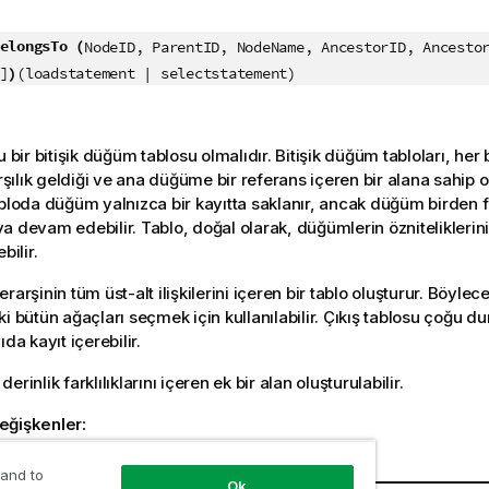
:
elongsTo (
NodeID, ParentID, NodeName, AncestorID, Ancesto
)
]
(loadstatement | selectstatement)
u bir bitişik düğüm tablosu olmalıdır. Bitişik düğüm tabloları, her 
ılık geldiği ve ana düğüme bir referans içeren bir alana sahip ol
abloda düğüm yalnızca bir kayıtta saklanır, ancak düğüm birden f
a devam edebilir. Tablo, doğal olarak, düğümlerin özniteliklerin
bilir.
rarşinin tüm üst-alt ilişkilerini içeren bir tablo oluşturur. Böylece
ki bütün ağaçları seçmek için kullanılabilir. Çıkış tablosu çoğu
ıda kayıt içerebilir.
erinlik farklılıklarını içeren ek bir alan oluşturulabilir.
eğişkenler:
işkenler
 and to
Ok