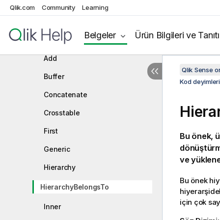
Qlik.com
Community
Learning
Kod deyimleri ve anahtar sözcükler
Kod kontrol ifadeleri
Belgeler
Ürün Bilgileri ve Tanıt
Kod önekleri
Add
Qlik Sense 
Buffer
Kod deyimler
Concatenate
Hiera
Crosstable
First
Bu önek, ü
dönüştürme
Generic
ve yüklene
Hierarchy
Bu önek hiye
HierarchyBelongsTo
hiyerarşide
için çok say
Inner