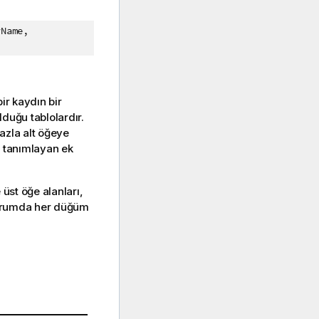
rName,
bir kaydın bir
duğu tablolardır.
azla alt öğeye
i tanımlayan ek
 üst öğe alanları,
 durumda her düğüm