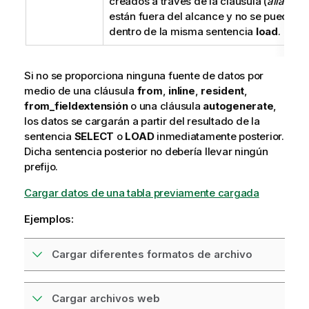
creados a través de la cláusula (
aliasna
están fuera del alcance y no se pueden 
dentro de la misma sentencia
load
.
Si no se proporciona ninguna fuente de datos por
medio de una cláusula
from
,
inline
,
resident
,
from_field
extensión
o una cláusula
autogenerate
,
los datos se cargarán a partir del resultado de la
sentencia
SELECT
o
LOAD
inmediatamente posterior.
Dicha sentencia posterior no debería llevar ningún
prefijo.
Cargar datos de una tabla previamente cargada
Ejemplos:
Cargar diferentes formatos de archivo
Cargar archivos web