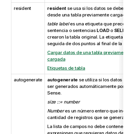
resident
resident
se usa si los datos se deben ca
desde una tabla previamente cargada.
table label
es una etiqueta que precede a
sentencia o sentencias
LOAD
o
SELECT
crearon la tabla original. La etiqueta debe
seguida de dos puntos al final de la línea
Cargar datos de una tabla previamente
cargada
Etiquetas de tabla
autogenerate
autogenerate
se utiliza si los datos deb
ser generados automáticamente por
Qlik
Sense
.
size ::= number
Number
es un número entero que indica 
cantidad de registros que se generarán.
La lista de campos no debe contener
expresiones que requieran datos de una