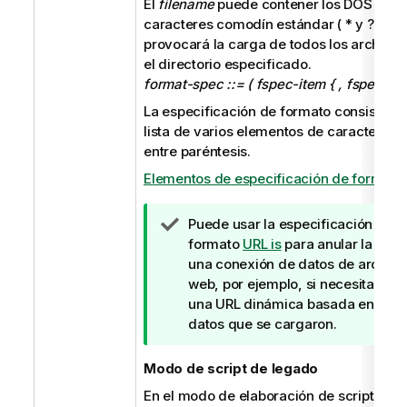
El
filename
puede contener los
DOS
a
caracteres comodín estándar (
*
y
?
). Es
t
provocará la carga de todos los archivos
i
el directorio especificado.
v
format-spec ::= ( fspec-item { , fspec-ite
a
La especificación de formato consiste e
lista de varios elementos de caracterizac
entre paréntesis.
Elementos de especificación de formato
N
Puede usar la especificación de
o
formato
URL is
para anular la URL
t
una conexión de datos de archivo
a
web, por ejemplo, si necesita crea
d
una URL dinámica basada en otro
e
datos que se cargaron.
s
u
Modo de script de legado
g
En el modo de elaboración de scripts de
e