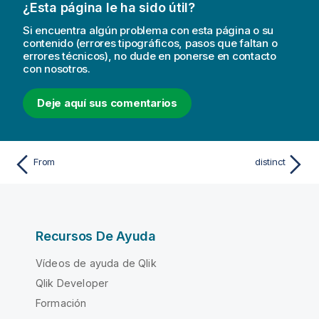
¿Esta página le ha sido útil?
r
m
Si encuentra algún problema con esta página o su
a
contenido (errores tipográficos, pasos que faltan o
errores técnicos), no dude en ponerse en contacto
t
con nosotros.
i
v
Deje aquí sus comentarios
a
From
distinct
Recursos De Ayuda
Vídeos de ayuda de Qlik
Qlik Developer
Formación