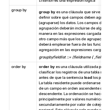
criterion
es una expresión lógica
group by
group by
es una cláusula que sirve para
definir sobre qué campos deben agrega
(agruparse) los datos. Los campos de
agrupación deberán incluirse de alguna
manera en las expresiones cargadas. Ni
otro campo más que los de agrupación
deberá emplearse fuera de las funcione
agregación en las expresiones cargadas
groupbyfieldlist ::= (fieldname { ,fieldnam
order by
order by
es una cláusula utilizada para
clasificar los registros de una tabla resi
antes de que la sentencia
load
los proce
La tabla residente puede ordenarse por 
de un campo en orden ascendente o
descendente. La ordenación se hace
principalmente por valores numéricos y
secundariamente por valor de cotejo
nacional. Esta cláusula solo puede utiliza