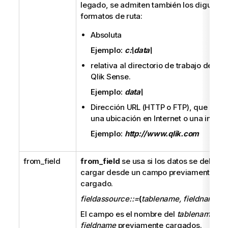
legado, se admiten también los diguient
r
formatos de ruta:
e
n
Absoluta
c
Ejemplo:
c:\data\
i
relativa al directorio de trabajo de la 
a
Qlik Sense
.
Ejemplo:
data\
Dirección URL (
HTTP
o
FTP
), que apun
una ubicación en Internet o una intrane
Ejemplo:
http://www.qlik.com
from_field
from_field
se usa si los datos se deben
cargar desde un campo previamente
cargado.
fieldassource::=
(
tablename, fieldname
)
El campo es el nombre del
tablename
y
fieldname
previamente cargados.