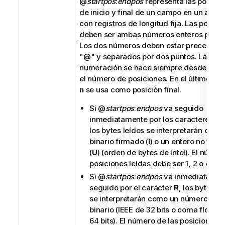
@
startpos
:
endpos
representa las posicio
de inicio y final de un campo en un archi
con registros de longitud fija. Las posici
deben ser ambas números enteros positi
Los dos números deben estar precedidos
"
@
" y separados por dos puntos. La
numeración se hace siempre desde 1 has
el número de posiciones. En el último ca
n
se usa como posición final.
Si
@
startpos
:
endpos
va seguido
inmediatamente por los caracteres
I
los bytes leídos se interpretarán como
binario firmado (
I
) o un entero no firm
(
U
) (orden de bytes de Intel). El númer
posiciones leídas debe ser 1, 2 o 4.
Si
@
startpos
:
endpos
va inmediatamen
seguido por el carácter
R
, los bytes le
se interpretarán como un número real
binario (IEEE de 32 bits o coma flotant
64 bits). El número de las posiciones