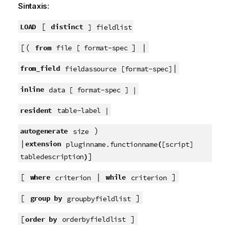
Sintaxis:
[
LOAD
distinct
] fieldlist
[(
] |
from
file [ format-spec
|
from_field
fieldassource [format-spec]
inline
data [ format-spec ] |
resident
table-label |
)
autogenerate
size
|
extension
(
pluginname.functionname
[script]
]
)
tabledescription
[
|
]
where
while
criterion
criterion
[
]
group by
groupbyfieldlist
[
]
order by
orderbyfieldlist