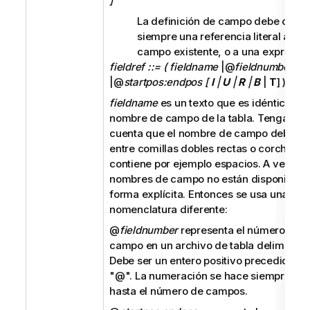
]
La definición de campo debe conte
siempre una referencia literal a un
campo existente, o a una expresión
fieldref ::= ( fieldname
|@
fieldnumber
|@
startpos:endpos [
I
|
U
|
R
|
B
|
T
] )
fieldname
es un texto que es idéntico a u
nombre de campo de la tabla. Tenga en
cuenta que el nombre de campo debe ir
entre comillas dobles rectas o corchetes 
contiene por ejemplo espacios. A veces l
nombres de campo no están disponibles
forma explícita. Entonces se usa una
nomenclatura diferente:
@
fieldnumber
representa el número de
campo en un archivo de tabla delimitada
Debe ser un entero positivo precedido po
"
@
". La numeración se hace siempre des
hasta el número de campos.