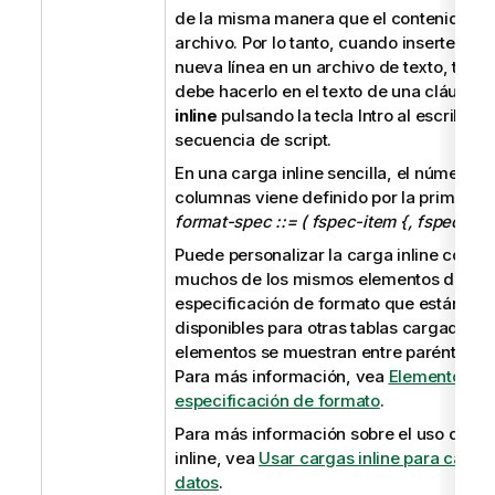
v
de la misma manera que el contenido de
a
archivo. Por lo tanto, cuando inserte una
nueva línea en un archivo de texto, tamb
debe hacerlo en el texto de una cláusula
inline
pulsando la tecla Intro al escribir la
secuencia de script.
En una carga inline sencilla, el número d
columnas viene definido por la primera lí
format-spec ::= ( fspec-item {, fspec-item
Puede personalizar la carga inline con
muchos de los mismos elementos de
especificación de formato que están
disponibles para otras tablas cargadas. 
elementos se muestran entre paréntesis.
Para más información, vea
Elementos de
especificación de formato
.
Para más información sobre el uso de ca
inline, vea
Usar cargas inline para carga
datos
.