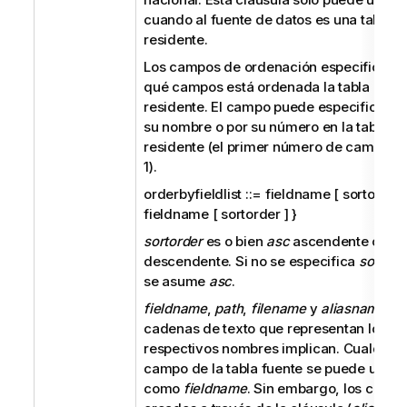
cuando al fuente de datos es una tabla
residente.
Los campos de ordenación especifican p
qué campos está ordenada la tabla
residente. El campo puede especificarse
su nombre o por su número en la tabla
residente (el primer número de campo es
1).
orderbyfieldlist ::= fieldname [ sortorder ]
fieldname [ sortorder ] }
sortorder
es o bien
asc
ascendente o
des
descendente. Si no se especifica
sortord
se asume
asc
.
fieldname
,
path
,
filename
y
aliasname
so
cadenas de texto que representan lo que
respectivos nombres implican. Cualquier
campo de la tabla fuente se puede usar
como
fieldname
. Sin embargo, los camp