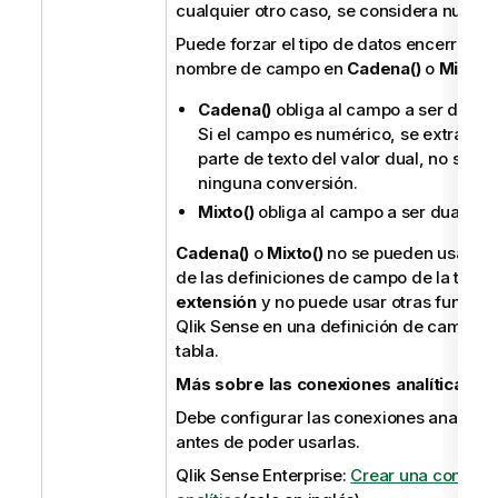
cualquier otro caso, se considera numéri
Puede forzar el tipo de datos encerrando
nombre de campo en
Cadena()
o
Mixto()
Cadena()
obliga al campo a ser de tex
Si el campo es numérico, se extrae la
parte de texto del valor dual, no se rea
ninguna conversión.
Mixto()
obliga al campo a ser dual.
Cadena()
o
Mixto()
no se pueden usar fu
de las definiciones de campo de la tabla
extensión
y no puede usar otras funcion
Qlik Sense
en una definición de campo d
tabla.
Más sobre las conexiones analíticas
Debe configurar las conexiones analítica
antes de poder usarlas.
Qlik Sense Enterprise
:
Crear una conexió