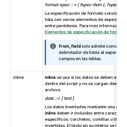
format-spec ::= ( fspec-item {, fspec-item
La especificación de formato consiste e
lista con varios elementos de especifica
entre paréntesis. Para más información, 
Elementos de especificación de formato
.
N
from_field
solo admite comas c
o
delimitador de listas al separar
t
campos en las tablas.
a
i
inline
inline
se usa si los datos se deben escribi
n
dentro del script y no se cargan desde u
f
archivo.
o
r
data ::= [ text ]
m
Los datos insertados mediante una cláus
a
inline
deben ir incluidos entre caracteres
t
específicos: corchetes, comillas o tildes
i
invertidas. El texto en su interior se inter