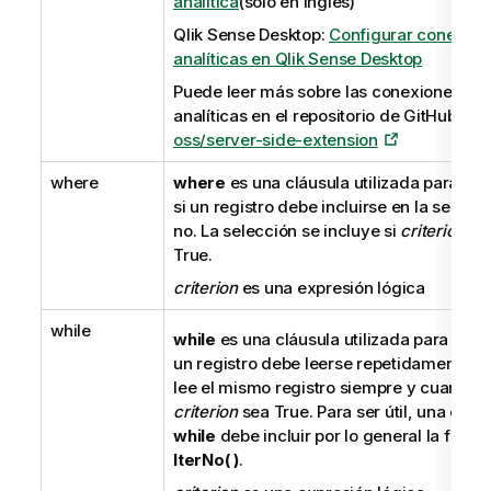
analítica
(solo en inglés)
Qlik Sense Desktop
:
Configurar conexion
analíticas en Qlik Sense Desktop
Puede leer más sobre las conexiones
analíticas en el repositorio de GitHub.
qli
oss/server-side-extension
where
where
es una cláusula utilizada para ind
si un registro debe incluirse en la selecci
no. La selección se incluye si
criterion
es
True
.
criterion
es una expresión lógica
while
while
es una cláusula utilizada para indic
un registro debe leerse repetidamente. S
lee el mismo registro siempre y cuando e
criterion
sea
True
. Para ser útil, una cláu
while
debe incluir por lo general la funci
IterNo( )
.