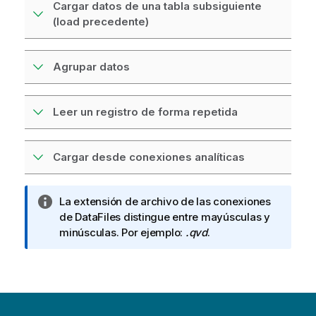
Cargar datos de una tabla subsiguiente
(load precedente)
Agrupar datos
Leer un registro de forma repetida
Cargar desde conexiones analíticas
N
La extensión de archivo de las conexiones
o
de DataFiles distingue entre mayúsculas y
t
minúsculas. Por ejemplo:
.qvd
.
a
i
n
f
o