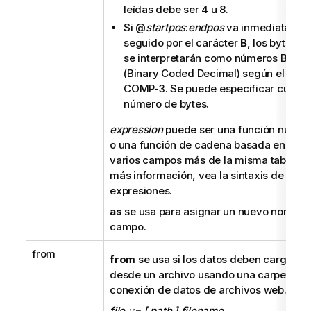
leídas debe ser 4 u 8.
Si
@
startpos
:
endpos
va inmediatamen
seguido por el carácter
B
, los bytes le
se interpretarán como números
BCD
(Binary Coded Decimal)
según el está
COMP-3. Se puede especificar cualqu
número de bytes.
expression
puede ser una función numér
o una función de cadena basada en uno 
varios campos más de la misma tabla. P
más información, vea la sintaxis de las
expresiones.
as
se usa para asignar un nuevo nombre 
campo.
from
from
se usa si los datos deben cargarse
desde un archivo usando una carpeta o 
conexión de datos de archivos web.
file ::= [ path ] filename