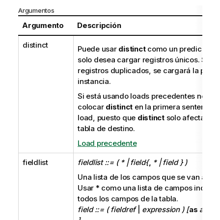
Argumentos
Argumento
Descripción
distinct
Puede usar
distinct
como un predicado s
solo desea cargar registros únicos. Si ha
registros duplicados, se cargará la prim
instancia.
Si está usando loads precedentes necesi
colocar
distinct
en la primera sentencia
load, puesto que
distinct
solo afecta a la
tabla de destino.
Load precedente
fieldlist
fieldlist ::= ( * | field{
,
* | field } )
Una lista de los campos que se van a car
Usar
*
como una lista de campos indica
todos los campos de la tabla.
field ::= ( fieldref
|
expression ) [
as
alias