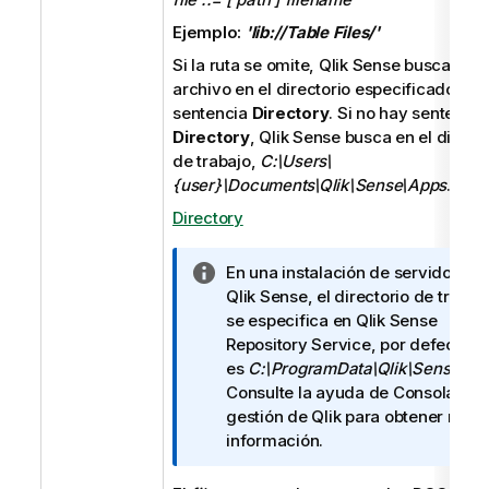
Ejemplo:
'lib://Table Files/'
Si la ruta se omite,
Qlik Sense
busca el
archivo en el directorio especificado por 
sentencia
Directory
. Si no hay sentencia
Directory
,
Qlik Sense
busca en el directo
de trabajo,
C:\Users\
{user}\Documents\Qlik\Sense\Apps
.
Directory
N
En una instalación de servidor de
o
Qlik Sense
, el directorio de trabaj
t
se especifica en
Qlik Sense
a
Repository Service
, por defecto
i
es
C:\ProgramData\Qlik\Sense\Ap
n
Consulte la ayuda de
Consola de
f
gestión de Qlik
para obtener más
o
información.
r
m