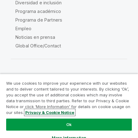
Diversidad e inclusión
Programa académico
Programa de Partners
Empleo
Noticias en prensa
Global Office/Contact
Qlik Community
We use cookies to improve your experience with our websites
and to deliver content tailored to your interests. By clicking ‘Ok’,
Acuerdos legales
Condiciones del producto
you accept the use of additional cookies which may involve
data transmission to third parties. Refer to our Privacy & Cookie
Legal Policies
Política legal
Notice or click ‘More Information’ for details on cookie usage on
Condiciones de uso
Marcas comerciales
our sites.
Privacy & Cookie Notice
Do Not Share My Info
Ok
Copyright © 1993-2026 QlikTech International AB.
Reservados todos los derechos.
More Information