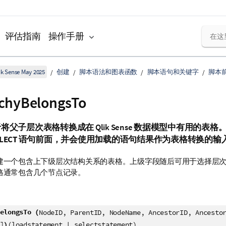
评估指南
操作手册
k Sense May 2025
创建
脚本语法和图表函数
脚本语句和关键字
脚本
rchyBelongsTo
于将父子层次表格转换成在
Qlik Sense
数据模型中有用的表格
LECT
语句前面，并会使用加载的语句结果作为表格转换的输
建一个包含上下级层次结构关系的表格。上级字段随后可用于选择层
格通常包含几个节点记录。
elongsTo (
NodeID, ParentID, NodeName, AncestorID, Ancesto
)
]
(loadstatement | selectstatement)