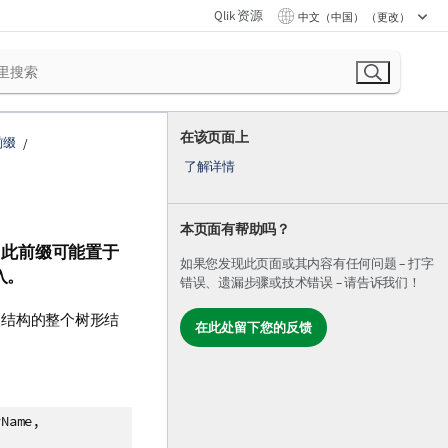
Qlik 资源
中文（中国） （更改）
在该页面上
前缀
了解详情
本页面有帮助吗？
。此前缀可能置于
如果您发现此页面或其内容有任何问题 – 打字
入。
错误、遗漏步骤或技术错误 – 请告诉我们！
次结构的整个树形结
在此处留下您的反馈
rName,