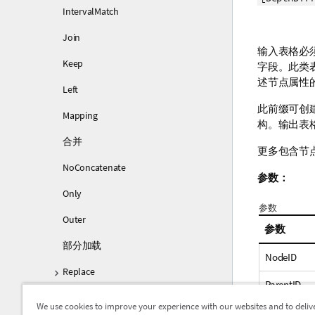
IntervalMatch
Join
输入表格必
Keep
字段。此类
述节点属性
Left
此前缀可创
Mapping
构。输出表
合并
更多包含节
NoConcatenate
参数：
Only
参数
Outer
参数
部分加载
NodeID
Replace
ParentID
Right
We use cookies to improve your experience with our websites and to deliv
NodeName