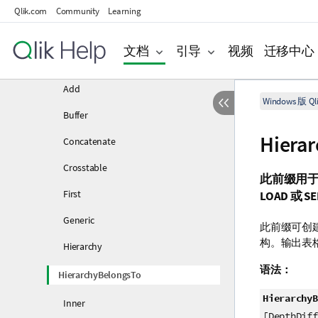
Qlik.com
Community
Learning
脚本语句和关键字
脚本控制语句
文档
引导
视频
迁移中心
脚本前缀
Add
Windows 版 Qli
Buffer
Hiera
Concatenate
Crosstable
此前缀用
First
LOAD
或
SE
Generic
此前缀可创
构。输出表
Hierarchy
语法：
HierarchyBelongsTo
HierarchyB
Inner
[DepthDiff