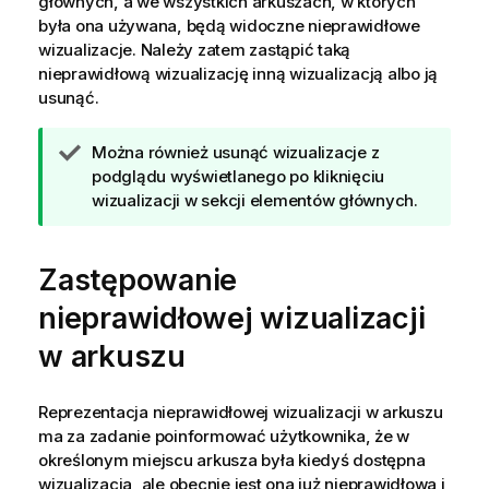
głównych, a we wszystkich arkuszach, w których
była ona używana, będą widoczne nieprawidłowe
wizualizacje. Należy zatem zastąpić taką
nieprawidłową wizualizację inną wizualizacją albo ją
usunąć.
W
Można również usunąć wizualizacje z
s
podglądu wyświetlanego po kliknięciu
k
wizualizacji w sekcji elementów głównych.
a
z
Zastępowanie
ó
w
nieprawidłowej wizualizacji
k
a
w arkuszu
Reprezentacja nieprawidłowej wizualizacji w arkuszu
ma za zadanie poinformować użytkownika, że w
określonym miejscu arkusza była kiedyś dostępna
wizualizacja, ale obecnie jest ona już nieprawidłowa i