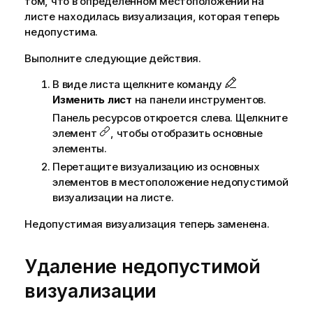
том, что в определенном местоположении на
д
листе находилась визуализация, которая теперь
с
недопустима.
к
Выполните следующие действия.
а
з
В виде листа щелкните команду
к
Изменить лист
на панели инструментов.
е
Панель ресурсов откроется слева. Щелкните
элемент
, чтобы отобразить основные
элементы.
Перетащите визуализацию из основных
элементов в местоположение недопустимой
визуализации на листе.
Недопустимая визуализация теперь заменена.
Удаление недопустимой
визуализации