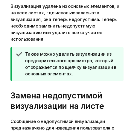
Визуализация удалена из основных элементов, и
на всех листах, где использовалась эта
визуализация, она теперь недопустима. Теперь
необходимо заменить недопустимую
визуализацию или удалить все случаи ее
использования.
П
Также можно удалить визуализации из
р
предварительного просмотра, который
и
отображается по щелчку визуализации в
м
основных элементах.
е
ч
Замена недопустимой
а
н
визуализации на листе
и
е
к
Сообщение о недопустимой визуализации
п
предназначено для извещения пользователя о
о