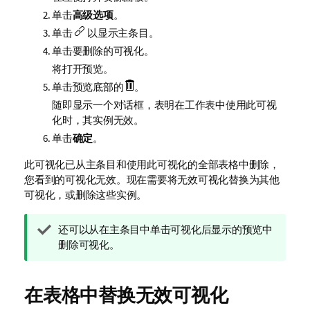
单击
高级选项
。
单击
以显示主条目。
单击要删除的可视化。
将打开预览。
单击预览底部的
。
随即显示一个对话框，表明在工作表中使用此可视
化时，其实例无效。
单击
确定
。
此可视化已从主条目和使用此可视化的全部表格中删除，
您看到的可视化无效。现在需要将无效可视化替换为其他
可视化，或删除这些实例。
提
还可以从在主条目中单击可视化后显示的预览中
示
删除可视化。
注
释
在表格中替换无效可视化