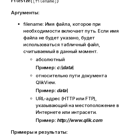
FileSize(
)
[filename]
Аргументы:
filename
: Имя файла, которое при
необходимости включает путь. Если имя
файла не будет указано, будет
использоваться табличный файл,
считываемый в данный момент.
абсолютный
Пример:
c:\data\
относительно пути документа
QlikView
.
Пример:
data\
URL-адрес (
HTTP
или
FTP
),
указывающий на местоположение в
Интернете или интрасети.
Пример:
http://www.qlik.com
Примеры и результаты: