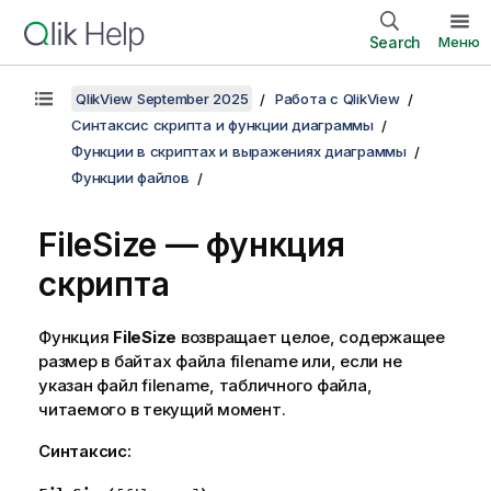
Search
Меню
QlikView September 2025
Работа с QlikView
Синтаксис скрипта и функции диаграммы
Функции в скриптах и выражениях диаграммы
Функции файлов
FileSize — функция
скрипта
Функция
FileSize
возвращает целое, содержащее
размер в байтах файла
filename
или, если не
указан файл
filename
, табличного файла,
читаемого в текущий момент.
Синтаксис: