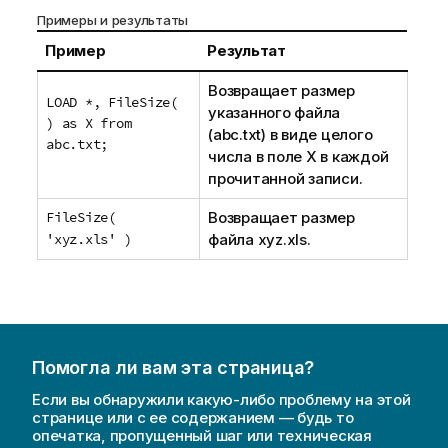
Примеры и результаты
Пример
Результат
Возвращает размер
LOAD *, FileSize(
указанного файла
) as X from
(
abc.txt
) в виде целого
abc.txt;
числа в поле X в каждой
прочитанной записи.
FileSize(
Возвращает размер
'xyz.xls' )
файла
xyz.xls
.
Помогла ли вам эта страница?
Если вы обнаружили какую-либо проблему на этой
странице или с ее содержанием — будь то
опечатка, пропущенный шаг или техническая