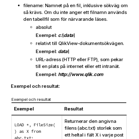
filename
: Namnet på en fil, inklusive sökväg om
så krävs. Om du inte anger ett filnamn används
den tabellfil som för närvarande läses.
absolut
Exempel:
c:\data\
relativt till
QlikView
-dokumentsökvägen.
Exempel:
data\
URL-adress (
HTTP
eller
FTP
), som pekar
till en plats på internet eller ett intranät.
Exempel:
http://www.qlik.com
Exempel och resultat:
Exempel och resultat
Exempel
Resultat
Returnerar den angivna
LOAD *, FileSize(
filens (
abc.txt
) storlek som
) as X from
ett heltal i fält X i varje post
abc.txt;