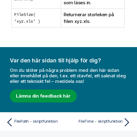
som läses in.
FileSize(
Returnerar storleken på
'xyz.xls' )
filen
xyz.xls
.
Var den här sidan till hjälp för dig?
Om du stöter på några problem med den här sidan
eller innehållet på den, t.ex. ett stavfel, ett saknat steg
eller ett tekniskt fel – meddela oss!
Lämna din feedback här
FilePath - skriptfunktion
FileTime - skriptfunktion