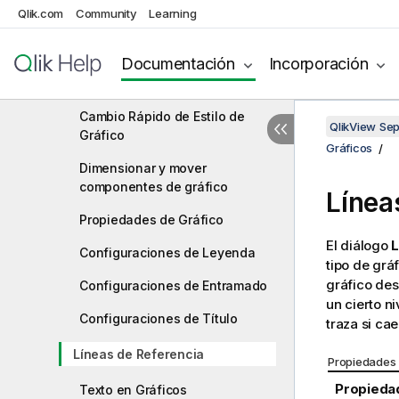
Qlik.com
Community
Learning
Tipos de Gráficos
Documentación
Incorporación
Selecciones en gráficos y
tablas
Cambio Rápido de Estilo de
QlikView Se
Gráfico
Gráficos
Dimensionar y mover
componentes de gráfico
Línea
Propiedades de Gráfico
El diálogo
L
Configuraciones de Leyenda
tipo de grá
gráfico des
Configuraciones de Entramado
un cierto ni
Configuraciones de Título
traza si cae
Líneas de Referencia
Propiedades 
Propieda
Texto en Gráficos