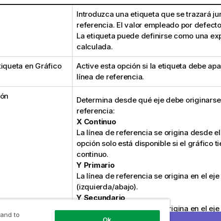
Introduzca una etiqueta que se trazará jun
referencia. El valor empleado por defecto
La etiqueta puede definirse como una ex
calculada.
tiqueta en Gráfico
Active esta opción si la etiqueta debe apa
línea de referencia.
ión
Determina desde qué eje debe originarse 
referencia:
X Continuo
La línea de referencia se origina desde el 
opción solo está disponible si el gráfico t
continuo.
Y Primario
La línea de referencia se origina en el eje
(izquierda/abajo).
Y Secundario
La línea de referencia se origina en el ej
 and to
(derecha/arriba).
Ok