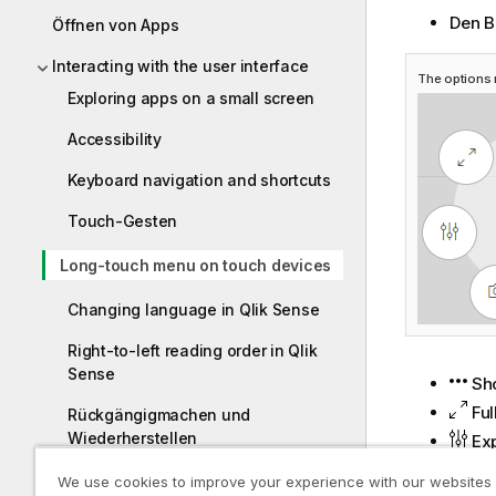
Den B
Öffnen von Apps
Interacting with the user interface
The options 
Exploring apps on a small screen
Accessibility
Keyboard navigation and shortcuts
Touch-Gesten
Long-touch menu on touch devices
Changing language in Qlik Sense
Right-to-left reading order in Qlik
Sense
Sho
Ful
Rückgängigmachen und
Wiederherstellen
Exp
Sn
We use cookies to improve your experience with our websites
Untersuchen von Daten mit