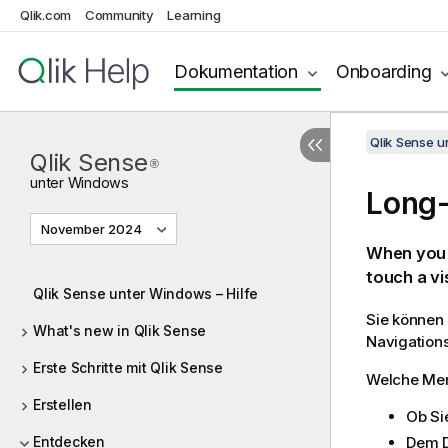
Qlik.com
Community
Learning
Dokumentation
Onboarding
Qlik Sense 
Qlik Sense
®
unter
Windows
Long-
November 2024
When you 
touch a vi
Qlik Sense unter Windows – Hilfe
Sie können 
What's new in Qlik Sense
Navigations
Erste Schritte mit Qlik Sense
Welche Men
Erstellen
Ob Si
Entdecken
Dem 