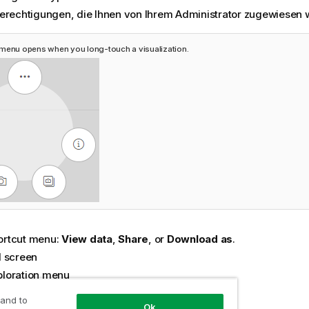
erechtigungen, die Ihnen von Ihrem Administrator zugewiesen 
menu opens when you long-touch a visualization.
rtcut menu:
View data
,
Share
, or
Download as
.
l screen
loration menu
apshot
 and to
Ok