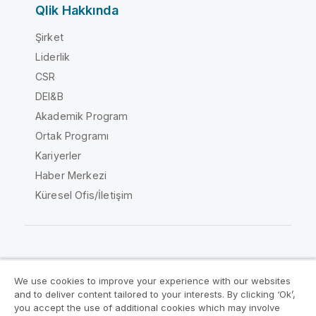
Qlik Hakkında
Şirket
Liderlik
CSR
DEI&B
Akademik Program
Ortak Programı
Kariyerler
Haber Merkezi
Küresel Ofis/İletişim
Qlik Topluluğu
We use cookies to improve your experience with our websites
and to deliver content tailored to your interests. By clicking ‘Ok’,
Yasal sözleşmeler
Ürün Koşulları
you accept the use of additional cookies which may involve