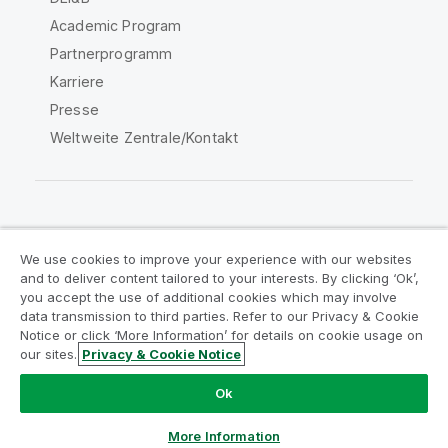
Academic Program
Partnerprogramm
Karriere
Presse
Weltweite Zentrale/Kontakt
Qlik Community
We use cookies to improve your experience with our websites
and to deliver content tailored to your interests. By clicking ‘Ok’,
Rechtliche Vereinbarungen
you accept the use of additional cookies which may involve
data transmission to third parties. Refer to our Privacy & Cookie
Produktbedingungen
Legal Policies
Notice or click ‘More Information’ for details on cookie usage on
Legal Policies
Benutzungsbedingungen
our sites.
Privacy & Cookie Notice
Marken
Do Not Share My Info
Ok
Copyright © 1993-2026 QlikTech International AB. Alle
Rechte vorbehalten.
More Information