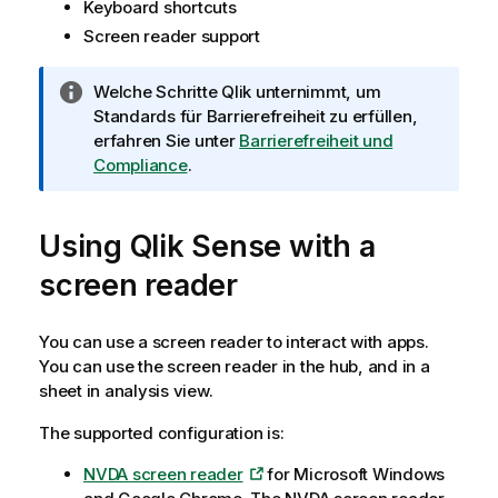
Keyboard shortcuts
Screen reader support
I
Welche Schritte
Qlik
unternimmt, um
n
Standards für Barrierefreiheit zu erfüllen,
f
erfahren Sie unter
Barrierefreiheit und
o
Compliance
.
r
m
Using
a
Qlik Sense
with a
t
screen reader
i
o
n
You can use a screen reader to interact with apps.
s
You can use the screen reader in the hub, and in a
h
sheet in analysis view.
i
The supported configuration is:
n
w
NVDA
screen reader
for
Microsoft Windows
e