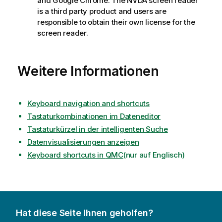
and Google Chrome. The NVDA screen reader
i
is a third party product and users are
s
responsible to obtain their own license for the
screen reader.
Weitere Informationen
Keyboard navigation and shortcuts
Tastaturkombinationen im Dateneditor
Tastaturkürzel in der intelligenten Suche
Datenvisualisierungen anzeigen
Keyboard shortcuts in
QMC
(nur auf Englisch)
Hat diese Seite Ihnen geholfen?