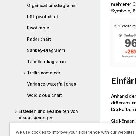
mehrerer CS
Organisationsdiagramm
Symbole, B
P&L pivot chart
KPI-Werte mi
Pivot table
Radar chart
Sankey-Diagramm
Tabellendiagramm
Trellis container
Einfär
Variance waterfall chart
Word cloud chart
Anhand der
differenzie
Die Farben
Erstellen und Bearbeiten von
Visualisierungen
Sie können
Fehlerbehebung – Erstellen von
Der Fa
We use cookies to improve your experience with our websites
Visualisierungen