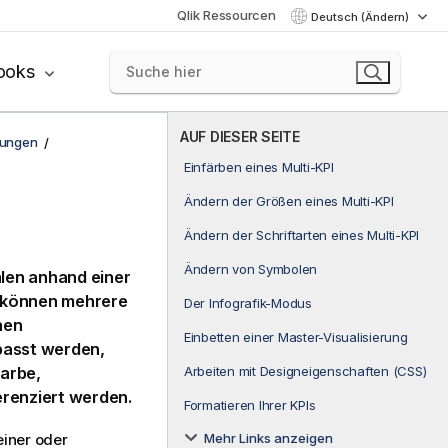
Qlik Ressourcen
Deutsch (Ändern)
ooks
AUF DIESER SEITE
rungen
Einfärben eines Multi-KPI
Ändern der Größen eines Multi-KPI
Ändern der Schriftarten eines Multi-KPI
Ändern von Symbolen
len anhand einer
e können mehrere
Der Infografik-Modus
nen
Einbetten einer Master-Visualisierung
passt werden,
Arbeiten mit Designeigenschaften (CSS)
arbe,
erenziert werden.
Formatieren Ihrer KPIs
Mehr Links anzeigen
iner oder