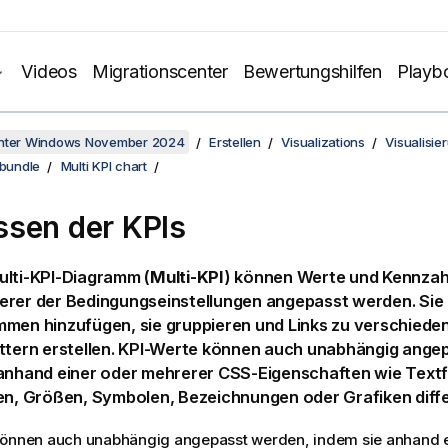
Videos
Migrationscenter
Bewertungshilfen
Playb
unter Windows November 2024
Erstellen
Visualizations
Visualisie
 bundle
Multi KPI chart
sen der KPIs
ulti-KPI-Diagramm (
Multi-KPI
) können Werte und Kennzah
erer der Bedingungseinstellungen angepasst werden. Si
mmen hinzufügen, sie gruppieren und Links zu verschiede
ättern erstellen. KPI-Werte können auch unabhängig ange
 anhand einer oder mehrerer CSS-Eigenschaften wie Textf
en, Größen, Symbolen, Bezeichnungen oder Grafiken diff
können auch unabhängig angepasst werden, indem sie anhand e