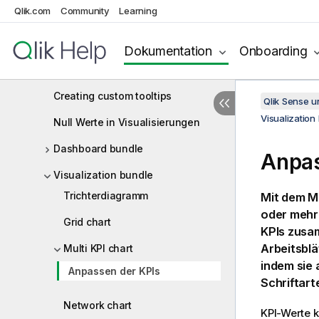
Qlik.com
Community
Learning
Button
Registerkarten-Sammelbox
Dokumentation
Onboarding
Reference lines
Creating custom tooltips
Qlik Sense 
Visualization
Null Werte in Visualisierungen
Dashboard bundle
Anpas
Visualization bundle
Trichterdiagramm
Mit dem M
oder mehr
Grid chart
KPIs zusa
Arbeitsbl
Multi KPI chart
indem sie
Anpassen der KPIs
Schriftart
Network chart
KPI-Werte 