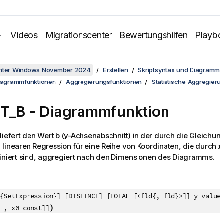
Videos
Migrationscenter
Bewertungshilfen
Playb
unter Windows November 2024
Erstellen
Skriptsyntax und Diagramm
Diagrammfunktionen
Aggregierungsfunktionen
Statistische Aggregier
ST_B
- Diagrammfunktion
liefert den Wert
b
(y-Achsenabschnitt) in der durch die Gleichu
linearen Regression für eine Reihe von Koordinaten, die durch
iniert sind, aggregiert nach den Dimensionen des Diagramms.
{SetExpression}] [DISTINCT] [TOTAL [<fld{, fld}>]] y_valu
)
 , x0_const]]