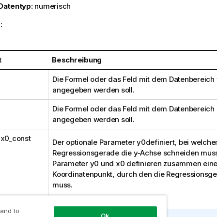
Datentyp:
numerisch
:
t
Beschreibung
Die Formel oder das Feld mit dem Datenbereich
angegeben werden soll.
Die Formel oder das Feld mit dem Datenbereich
angegeben werden soll.
,
x0_const
Der optionale Parameter
y0
definiert, bei welch
Regressionsgerade die y-Achse schneiden muss.
Parameter
y0
und
x0
definieren zusammen ein
Koordinatenpunkt, durch den die Regressionsg
muss.
 and to
Ok