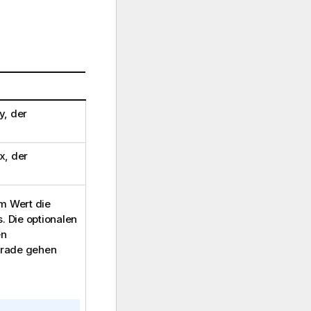
y
, der
x
, der
em Wert die
 Die optionalen
en
erade gehen