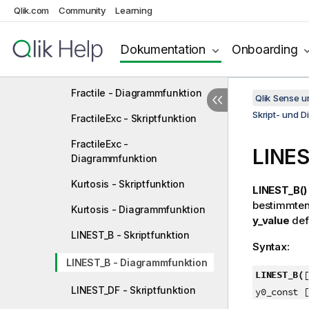
Qlik.com
Community
Learning
Correl - Skriptfunktion
Correl - Diagrammfunktion
Dokumentation
Onboarding
Fractile - Skriptfunktion
Fractile - Diagrammfunktion
Qlik Sense 
Skript- und 
FractileExc - Skriptfunktion
FractileExc -
LINE
Diagrammfunktion
Kurtosis - Skriptfunktion
LINEST_B()
bestimmten 
Kurtosis - Diagrammfunktion
y_value
def
LINEST_B - Skriptfunktion
Syntax:
LINEST_B - Diagrammfunktion
LINEST_B(
[
LINEST_DF - Skriptfunktion
y0_const [