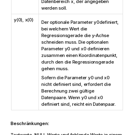
Datenbereich
x
, der angegeben
werden soll.
y(0), x(0)
Der optionale Parameter
y0
definiert,
bei welchem Wert die
Regressionsgerade die y-Achse
schneiden muss. Die optionalen
Parameter
y0
und
x0
definieren
zusammen einen Koordinatenpunkt,
durch den die Regressionsgerade
gehen muss.
Sofern die Parameter
y0
und
x0
nicht definiert sind, erfordert die
Berechnung zwei gültige
Datenpaare. Wenn
y0
und
x0
definiert sind, reicht ein Datenpaar.
Beschränkungen:
Textwerte,
NULL
-Werte und fehlende Werte in einem