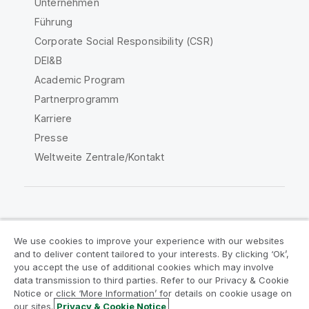
Unternehmen
Führung
Corporate Social Responsibility (CSR)
DEI&B
Academic Program
Partnerprogramm
Karriere
Presse
Weltweite Zentrale/Kontakt
Qlik Community
We use cookies to improve your experience with our websites
and to deliver content tailored to your interests. By clicking ‘Ok’,
Rechtliche Vereinbarungen
you accept the use of additional cookies which may involve
data transmission to third parties. Refer to our Privacy & Cookie
Produktbedingungen
Legal Policies
Notice or click ‘More Information’ for details on cookie usage on
Legal Policies
Benutzungsbedingungen
our sites.
Privacy & Cookie Notice