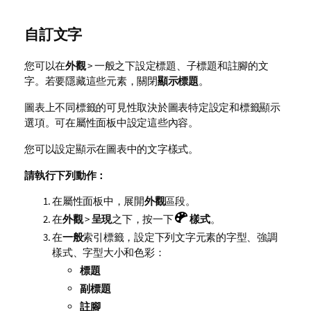
自訂文字
您可以在
外觀
> 一般之下設定標題、子標題和註腳的文
字。若要隱藏這些元素，關閉
顯示標題
。
圖表上不同標籤的可見性取決於圖表特定設定和標籤顯示
選項。可在屬性面板中設定這些內容。
您可以設定顯示在圖表中的文字樣式。
請執行下列動作：
在屬性面板中，展開
外觀
區段。
在
外觀
>
呈現
之下，按一下
樣式
。
在
一般
索引標籤，設定下列文字元素的字型、強調
樣式、字型大小和色彩：
標題
副標題
註腳