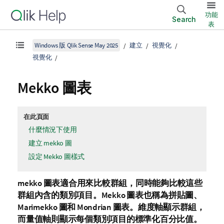
功能
Search
表
Windows 版 Qlik Sense May 2025
建立
視覺化
視覺化
Mekko
圖表
在此頁面
什麼情況下使用
建立 mekko 圖
設定 Mekko 圖樣式
mekko
圖表適合用來比較群組，同時能夠比較這些
群組內含的類別項目。
Mekko
圖表也稱為拼貼圖、
Marimekko
圖和
Mondrian
圖表。維度軸顯示群組，
而量值軸則顯示每個類別項目的標準化百分比值。