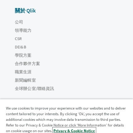
關於 Qlik
公司
領導能力
CSR
DEI&B
學院方案
合作夥伴方案
職業生涯
新聞編輯室
全球辦公室/聯絡資訊
We use cookies to improve your experience with our websites and to deliver
content tailored to your interests. By clicking ‘Ok’, you accept the use of
Qlik 社群
additional cookies which may involve data transmission to third parties.
Refer to our Privacy & Cookie Notice or click ‘More Information’ for details
on cookie usage on our sites.
Privacy & Cookie Notice