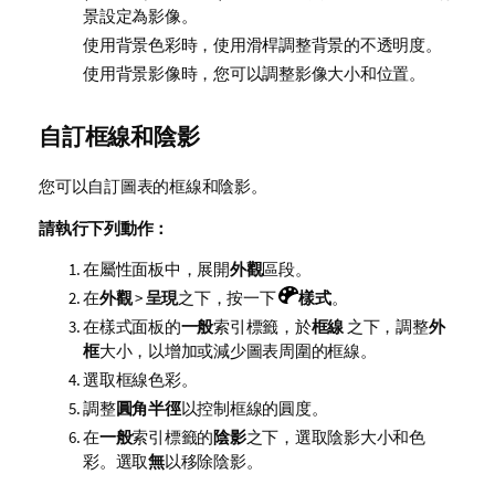
景設定為影像。
使用背景色彩時，使用滑桿調整背景的不透明度。
使用背景影像時，您可以調整影像大小和位置。
自訂框線和陰影
您可以自訂圖表的框線和陰影。
請執行下列動作：
在屬性面板中，展開
外觀
區段。
在
外觀
>
呈現
之下，按一下
樣式
。
在樣式面板的
一般
索引標籤，於
框線
之下，調整
外
框
大小，以增加或減少圖表周圍的框線。
選取框線色彩。
調整
圓角半徑
以控制框線的圓度。
在
一般
索引標籤的
陰影
之下，選取陰影大小和色
彩。選取
無
以移除陰影。