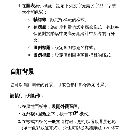
在
圖表
索引標籤，設定下列文字元素的字型、字型
大小和色彩：
軸標籤
：設定軸標籤的樣式。
值標籤
：為維度和量值設定標籤樣式，包括每
個值對於階層中更高分組總計中所占的百分
比。
圖例標題
：設定圖例標題的樣式。
圖例標籤
：設定個別圖例項目標籤的樣式。
自訂背景
您可以自訂圖表的背景。可依色彩和影像設定背景。
請執行下列動作：
在屬性面板中，展開
外觀
區段。
在
外觀
>
呈現
之下，按一下
樣式
。
在樣式面板的
一般
索引標籤，您可以選取背景色彩
(單一色彩或運算式)。您也可以從媒體庫或 URL 將背