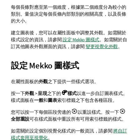
每個長條對應至第一個維度，根據第二個維度分為較小的
類別。量值決定每個長條內部類別的相關高度，以及長條
的大小。
建立圖表後，您可以在屬性面板中調整其外觀。
如需關於
樣式設定的資訊，請參閱
設定 Mekko 圖樣式
。如需關於自
訂其他圖表外觀層面的資訊，請參閱
變更視覺化外觀
。
設定 Mekko 圖樣式
在屬性面板的
外觀
之下提供一些樣式選項。
按一下
外觀
>
呈現
之下的
樣式
以進一步自訂圖表樣式。
樣式面板在
一般
和
圖表
索引標籤之下包含各種區段。
您可以按一下每個區段旁邊的
以重設樣式。按一下
全部重設
可在樣式面板中重設所有可用索引標籤的樣式。
如需關於設定個別視覺化樣式的一般資訊，請參閱
將自訂
樣式套用至視覺化
。