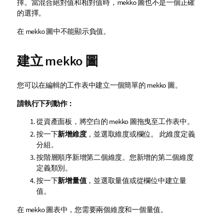
擇。當混合絕對值和相對值時，
mekko
圖也不是一個正確
的選擇。
在
mekko
圖中不能顯示負值。
建立
mekko
圖
您可以在編輯的工作表中建立一個簡單的
mekko
圖。
請執行下列動作：
從資產面板，將空白的
mekko
圖拖曳至工作表中。
按一下
新增維度
，並選取維度或欄位。 此維度定義
分組。
按階層順序新增第二個維度。您新增的第二個維度
定義類別。
按一下
新增量值
，並選取量值或從欄位中建立量
值。
在
mekko
圖表中，您需要兩個維度和一個量值。