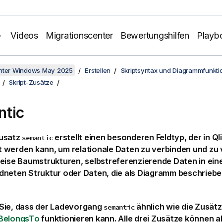
Videos
Migrationscenter
Bewertungshilfen
Playb
unter Windows May 2025
Erstellen
Skriptsyntax und Diagrammfunkti
Skript-Zusätze
tic
usatz
erstellt einen besonderen Feldtyp, der in
Ql
semantic
 werden kann, um relationale Daten zu verbinden und zu 
eise Baumstrukturen, selbstreferenzierende Daten in ein
dneten Struktur oder Daten, die als Diagramm beschrieb
Sie, dass der Ladevorgang
ähnlich wie die Zusät
semantic
BelongsTo
funktionieren kann. Alle drei Zusätze können a