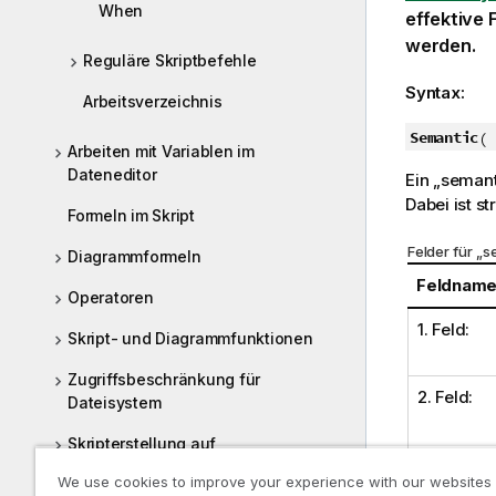
When
effektive
werden.
Reguläre Skriptbefehle
Syntax:
Arbeitsverzeichnis
Semantic
( 
Arbeiten mit Variablen im
Dateneditor
Ein „semant
Dabei ist st
Formeln im Skript
Felder für „
Diagrammformeln
Feldnam
Operatoren
1. Feld:
Skript- und Diagrammfunktionen
Zugriffsbeschränkung für
2. Feld:
Dateisystem
Skripterstellung auf
Diagrammebene
We use cookies to improve your experience with our websites