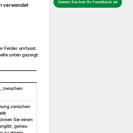
Geben Sie hier Ihr Feedback ab
en verwendet
er Felder umfasst.
belle unten gezeigt:
e, zwischen
ehung zwischen
ekt
können Sie einen
angibt, genau
en zu einem