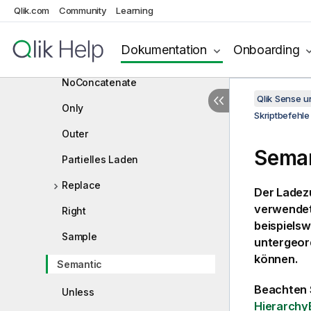
Left
Qlik.com
Community
Learning
Mapping
Dokumentation
Onboarding
Merge
NoConcatenate
Qlik Sense 
Only
Skriptbefehle
Outer
Seman
Partielles Laden
Replace
Der Ladez
verwendet
Right
beispielsw
Sample
untergeor
können.
Semantic
Beachten 
Unless
Hierarchy