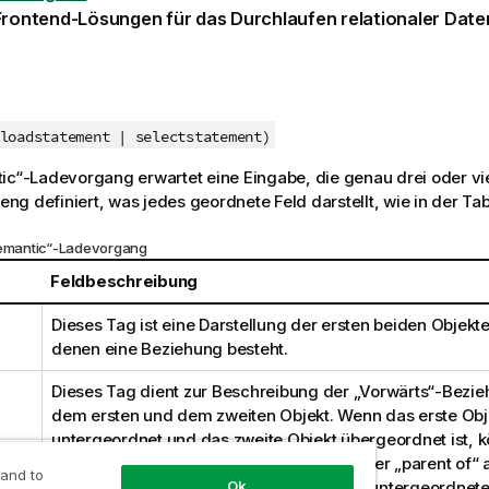
 Frontend-Lösungen für das Durchlaufen relationaler Dat
loadstatement | selectstatement)
ic“-Ladevorgang erwartet eine Eingabe, die genau drei oder vi
reng definiert, was jedes geordnete Feld darstellt, wie in der Ta
semantic“-Ladevorgang
e
Feldbeschreibung
Dieses Tag ist eine Darstellung der ersten beiden Objekt
denen eine Beziehung besteht.
Dieses Tag dient zur Beschreibung der „Vorwärts“-Bezi
dem ersten und dem zweiten Objekt. Wenn das erste Obj
untergeordnet und das zweite Objekt übergeordnet ist, 
Beziehungs-Tab erstellen, der „parent“ oder „parent of“ 
 and to
wie wenn Sie einer Beziehung von einem untergeordnet
Ok