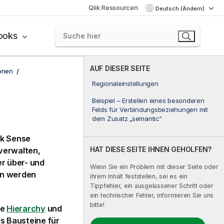
Qlik Ressourcen
Deutsch (Ändern)
ooks
AUF DIESER SEITE
onen
Regionaleinstellungen
Beispiel – Erstellen eines besonderen
Felds für Verbindungsbeziehungen mit
dem Zusatz „semantic“
ik Sense
HAT DIESE SEITE IHNEN GEHOLFEN?
verwalten,
er über- und
Wenn Sie ein Problem mit dieser Seite oder
en werden
ihrem Inhalt feststellen, sei es ein
Tippfehler, ein ausgelassener Schritt oder
ein technischer Fehler, informieren Sie uns
bitte!
ze
Hierarchy
und
ls Bausteine für