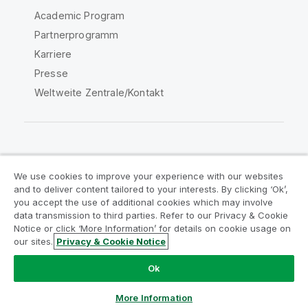
Academic Program
Partnerprogramm
Karriere
Presse
Weltweite Zentrale/Kontakt
Qlik Community
We use cookies to improve your experience with our websites
and to deliver content tailored to your interests. By clicking ‘Ok’,
Rechtliche Vereinbarungen
you accept the use of additional cookies which may involve
data transmission to third parties. Refer to our Privacy & Cookie
Produktbedingungen
Legal Policies
Notice or click ‘More Information’ for details on cookie usage on
Legal Policies
Benutzungsbedingungen
our sites.
Privacy & Cookie Notice
Marken
Do Not Share My Info
Ok
Copyright © 1993-2026 QlikTech International AB. Alle
Rechte vorbehalten.
More Information