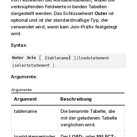
verknüpfenden Feldwerte in beiden Tabellen
dargestellt werden. Das Schlüsselwort
Outer
ist
optional und ist der standardmäßige Typ, der
verwendet wird, wenn kein Join-Präfix festgelegt
wird.
Syntax:
[
)
Outer Join
(
tablename
](loadstatement
|selectstatement )
Argumente:
Argumente
Argument
Beschreibung
tablename
Die benannte Tabelle, die
mit der geladenen Tabelle
verglichen wird.
loadstatement
oder
Der
LOAD
- oder
SELECT
-