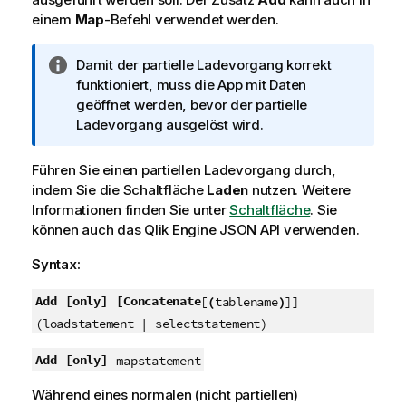
einem
Map
-Befehl verwendet werden.
I
Damit der partielle Ladevorgang korrekt
n
funktioniert, muss die App mit Daten
f
geöffnet werden, bevor der partielle
o
Ladevorgang ausgelöst wird.
r
m
Führen Sie einen partiellen Ladevorgang durch,
a
indem Sie die Schaltfläche
Laden
nutzen.
Weitere
t
Informationen finden Sie unter
Schaltfläche
.
Sie
i
können auch das
Qlik Engine JSON API
verwenden.
o
Syntax:
n
s
Add
[only]
[Concatenate
[
(
tablename
)
]]
h
i
(loadstatement | selectstatement)
n
Add
[only]
mapstatement
w
e
Während eines normalen (nicht partiellen)
i