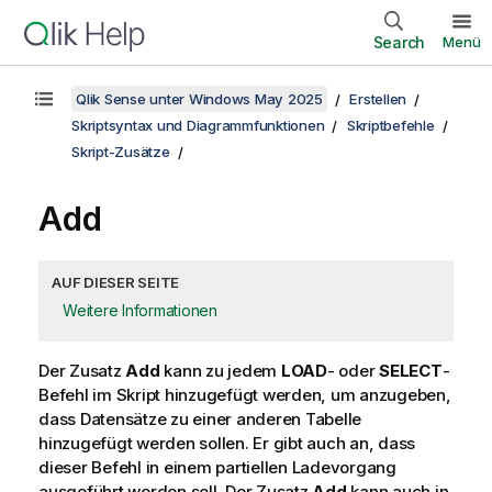
Search
Menü
Qlik Sense unter Windows May 2025
Erstellen
Skriptsyntax und Diagrammfunktionen
Skriptbefehle
Skript-Zusätze
Add
AUF DIESER SEITE
Weitere Informationen
Der Zusatz
Add
kann zu jedem
LOAD
- oder
SELECT
-
Befehl im Skript hinzugefügt werden, um anzugeben,
dass Datensätze zu einer anderen Tabelle
hinzugefügt werden sollen. Er gibt auch an, dass
dieser Befehl in einem partiellen Ladevorgang
ausgeführt werden soll. Der Zusatz
Add
kann auch in