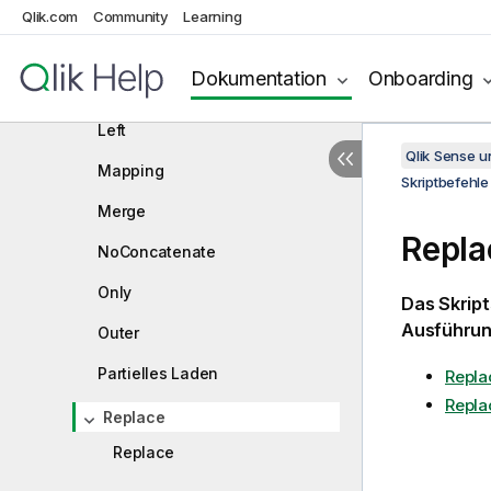
IntervalMatch
Qlik.com
Community
Learning
Join
Dokumentation
Onboarding
Keep
Left
Qlik Sense 
Mapping
Skriptbefehle
Merge
Repla
NoConcatenate
Only
Das Skrip
Ausführun
Outer
Partielles Laden
Repla
Repla
Replace
Replace