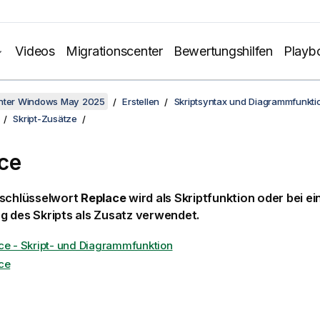
Videos
Migrationscenter
Bewertungshilfen
Playb
unter Windows May 2025
Erstellen
Skriptsyntax und Diagrammfunkti
Skript-Zusätze
ce
tschlüsselwort
Replace
wird als Skriptfunktion oder bei ein
g des Skripts als Zusatz verwendet.
ce - Skript- und Diagrammfunktion
ce