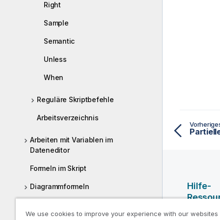
Right
Sample
Semantic
Unless
When
Reguläre Skriptbefehle
Arbeitsverzeichnis
Vorherig
Partiel
Arbeiten mit Variablen im
Dateneditor
Formeln im Skript
Hilfe-
Diagrammformeln
Ressou
Operatoren
We use cookies to improve your experience with our websites
Qlik Hilf