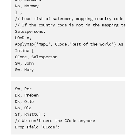
No, Norway

] ;

// Load list of salesmen, mapping country code to co
// If the country code is not in the mapping table, 
Salespersons:

LOAD *, 

ApplyMap('map1', CCode,'Rest of the world') As Count
Inline [

CCode, Salesperson 

Sw, John

Sw, Mary
Sw, Per 

Dk, Preben

Dk, Olle

No, Ole 

Sf, Risttu] ;

// We don't need the CCode anymore

Drop Field 'CCode';