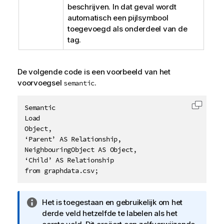
beschrijven. In dat geval wordt
automatisch een pijlsymbool
toegevoegd als onderdeel van de
tag.
De volgende code is een voorbeeld van het
voorvoegsel
.
semantic
Semantic  

Code k
Load 

Object, 

‘Parent’ AS Relationship, 

NeighbouringObject AS Object, 

‘Child’ AS Relationship 

from graphdata.csv; 
I
Het is toegestaan en gebruikelijk om het
n
derde veld hetzelfde te labelen als het