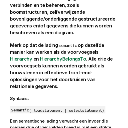
verbinden en te beheren, zoals
boomstructuren, zelfverwijzende
bovenliggende/onderliggende gestructureerde
gegevens en/of gegevens die kunnen worden
beschreven als een diagram.
Merk op dat de lading
op dezelfde
semantic
manier kan werken als de voorvoegsels
Hierarchy
en
HierarchyBelongsTo
. Alle drie de
voorvoegsels kunnen worden gebruikt als
bouwstenen in effectieve front-end-
oplossingen voor het doorkruisen van
relationele gegevens.
Syntaxis:
Semantic
( loadstatement | selectstatement)
Een semantische lading verwacht een invoer die
precies drie of vier velden breed is met een strikte