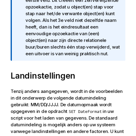
f
eerste veld. Dit creëert een zelfverwijzende
o
opzoekactie, zodat u object(en) stap voor
r
stap naar het/de verwante object(en) kunt
m
volgen. Als het 3e veld niet dezelfde naam
a
heeft, dan is het eindresultaat een
t
eenvoudige opzoekactie van (een)
i
object(en) naar zijn directe relationele
e
buur/buren slechts één stap verwijderd, wat
een uitvoer is van weinig praktisch nut.
Landinstellingen
Tenzij anders aangegeven, wordt in de voorbeelden
in dit onderwerp de volgende datumindeling
gebruikt: MM/DD/JJJJ. De datumopmaak wordt
opgegeven in de opdracht
in uw
SET DateFormat
script voor het laden van gegevens. De standaard
datumindeling is mogelijk anders op uw systeem
vanwege landinstellingen en andere factoren. U kunt