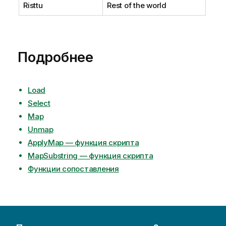
Risttu
Rest of the world
Подробнее
Load
Select
Map
Unmap
ApplyMap — функция скрипта
MapSubstring — функция скрипта
Функции сопоставления