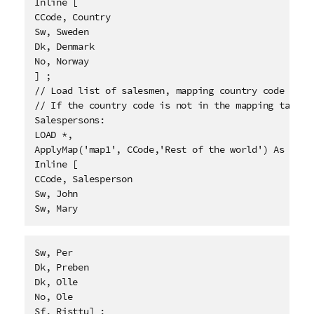
Inline [

CCode, Country

Sw, Sweden

Dk, Denmark

No, Norway

] ;

// Load list of salesmen, mapping country code to co
// If the country code is not in the mapping table, 
Salespersons:

LOAD *, 

ApplyMap('map1', CCode,'Rest of the world') As Count
Inline [

CCode, Salesperson 

Sw, John

Sw, Mary
Sw, Per 

Dk, Preben

Dk, Olle

No, Ole 

Sf, Risttu] ;
