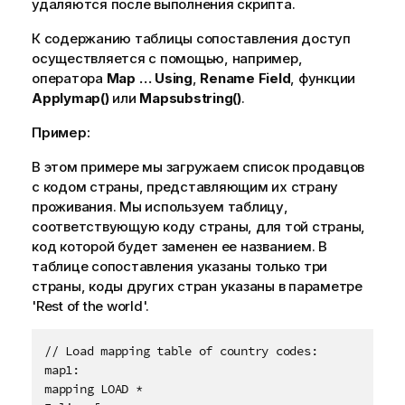
удаляются после выполнения скрипта.
К содержанию таблицы сопоставления доступ
осуществляется с помощью, например,
оператора
Map … Using
,
Rename Field
, функции
Applymap()
или
Mapsubstring()
.
Пример:
В этом примере мы загружаем список продавцов
с кодом страны, представляющим их страну
проживания. Мы используем таблицу,
соответствующую коду страны, для той страны,
код которой будет заменен ее названием. В
таблице сопоставления указаны только три
страны, коды других стран указаны в параметре
'Rest of the world'
.
// Load mapping table of country codes:

map1:

mapping LOAD * 
