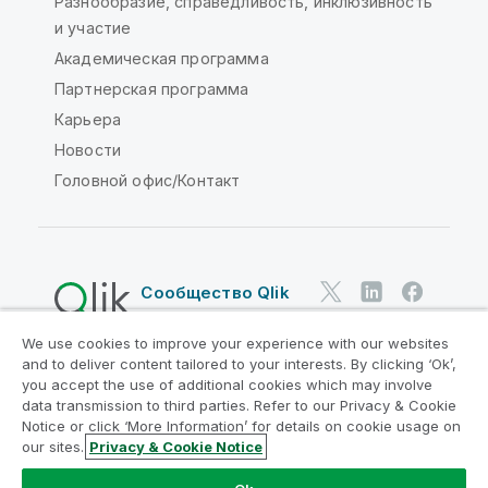
Разнообразие, справедливость, инклюзивность
и участие
Академическая программа
Партнерская программа
Карьера
Новости
Головной офис/Контакт
Сообщество Qlik
We use cookies to improve your experience with our websites
Юридические соглашения
and to deliver content tailored to your interests. By clicking ‘Ok’,
Условия использования продуктов
you accept the use of additional cookies which may involve
data transmission to third parties. Refer to our Privacy & Cookie
Legal Policies
Юридические положения
Notice or click ‘More Information’ for details on cookie usage on
Условия использования
Товарные знаки
our sites.
Privacy & Cookie Notice
Do Not Share My Info