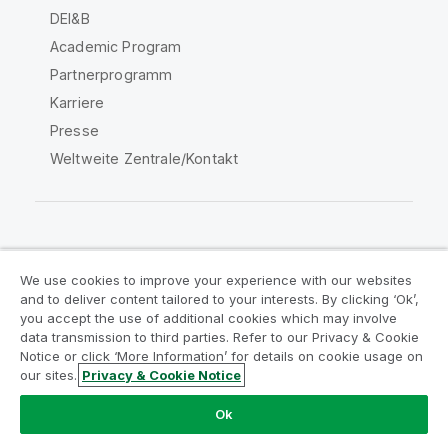
DEI&B
Academic Program
Partnerprogramm
Karriere
Presse
Weltweite Zentrale/Kontakt
Qlik Community
We use cookies to improve your experience with our websites
and to deliver content tailored to your interests. By clicking ‘Ok’,
Rechtliche Vereinbarungen
you accept the use of additional cookies which may involve
data transmission to third parties. Refer to our Privacy & Cookie
Produktbedingungen
Legal Policies
Notice or click ‘More Information’ for details on cookie usage on
Legal Policies
Benutzungsbedingungen
our sites.
Privacy & Cookie Notice
Marken
Do Not Share My Info
Ok
Copyright © 1993-2026 QlikTech International AB. Alle
Rechte vorbehalten.