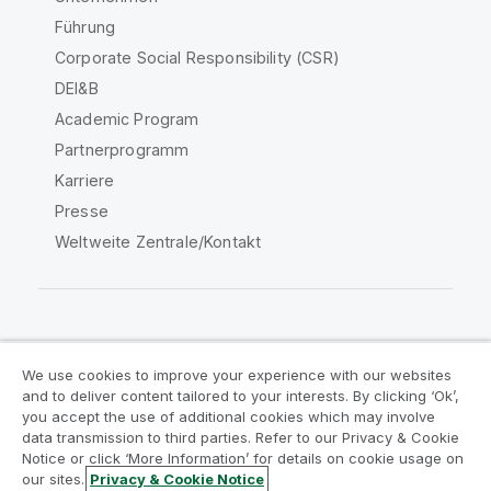
Führung
Corporate Social Responsibility (CSR)
DEI&B
Academic Program
Partnerprogramm
Karriere
Presse
Weltweite Zentrale/Kontakt
Qlik Community
We use cookies to improve your experience with our websites
and to deliver content tailored to your interests. By clicking ‘Ok’,
Rechtliche Vereinbarungen
you accept the use of additional cookies which may involve
data transmission to third parties. Refer to our Privacy & Cookie
Produktbedingungen
Legal Policies
Notice or click ‘More Information’ for details on cookie usage on
Legal Policies
Benutzungsbedingungen
our sites.
Privacy & Cookie Notice