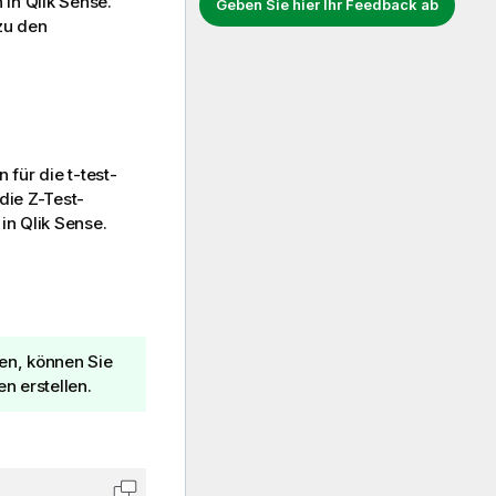
n in
Qlik Sense
.
Geben Sie hier Ihr Feedback ab
zu den
n für die
t-test
-
die Z-Test-
 in
Qlik Sense
.
ben, können Sie
n erstellen.