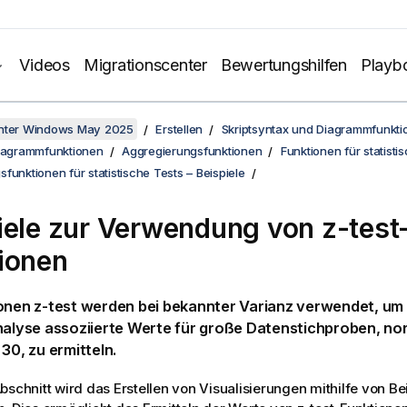
Videos
Migrationscenter
Bewertungshilfen
Playb
unter Windows May 2025
Erstellen
Skriptsyntax und Diagrammfunkti
Diagrammfunktionen
Aggregierungsfunktionen
Funktionen für statisti
funktionen für statistische Tests – Beispiele
iele zur Verwendung von
z-test
ionen
ionen
z-test
werden bei bekannter Varianz verwendet, um 
nalyse assoziierte Werte für große Datenstichproben, n
 30, zu ermitteln.
bschnitt wird das Erstellen von Visualisierungen mithilfe von Be