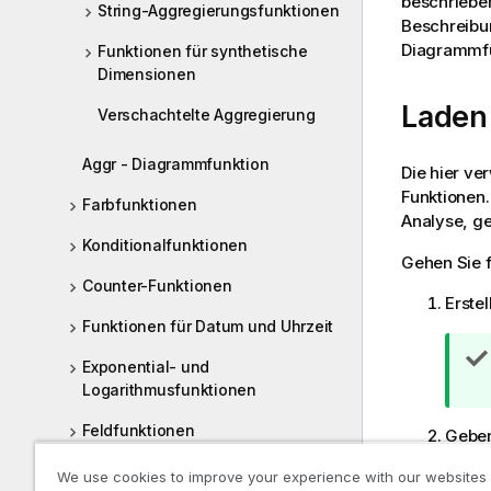
beschrieben
String-Aggregierungsfunktionen
Beschreibu
Diagrammf
Funktionen für synthetische
Dimensionen
Laden 
Verschachtelte Aggregierung
Aggr - Diagrammfunktion
Die hier ve
Funktionen.
Farbfunktionen
Analyse, g
Konditionalfunktionen
Gehen Sie 
Counter-Funktionen
Erstel
Funktionen für Datum und Uhrzeit
Exponential- und
Logarithmusfunktionen
Feldfunktionen
Geben
Dateifunktionen
We use cookies to improve your experience with our websites
Tabl