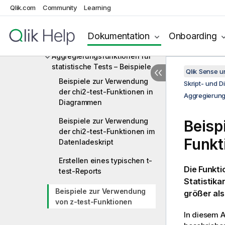
Chi2-Testfunktionen
Qlik.com
Community
Learning
T-Testfunktionen
Dokumentation
Onboarding
Z-Testfunktionen
Aggregierungsfunktionen für
statistische Tests – Beispiele
Qlik Sense 
Beispiele zur Verwendung
Skript- und 
der chi2-test-Funktionen in
Aggregierungs
Diagrammen
Beispiele zur Verwendung
Beisp
der chi2-test-Funktionen im
Funkt
Datenladeskript
Erstellen eines typischen t-
Die Funkt
test-Reports
Statistika
Beispiele zur Verwendung
größer als
von z-test-Funktionen
In diesem A