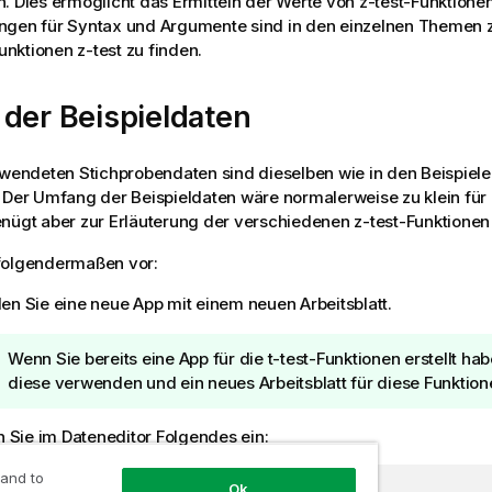
. Dies ermöglicht das Ermitteln der Werte von
z-test
-Funktione
ngen für Syntax und Argumente sind in den einzelnen Themen 
unktionen
z-test
zu finden.
der Beispieldaten
rwendeten Stichprobendaten sind dieselben wie in den Beispiele
 Der Umfang der Beispieldaten wäre normalerweise zu klein für 
enügt aber zur Erläuterung der verschiedenen
z-test
-Funktionen
folgendermaßen vor:
len Sie eine neue App mit einem neuen Arbeitsblatt.
T
Wenn Sie bereits eine App für die
t-test
-Funktionen erstellt ha
i
diese verwenden und ein neues Arbeitsblatt für diese Funktione
p
p
 Sie im Dateneditor Folgendes ein:
h
i
 and to
Ok
e1:
