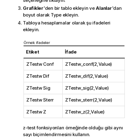
seçeneğine tıklayın.
Grafikler
'den bir tablo ekleyin ve
Alanlar
'dan
boyut olarak
Type
ekleyin.
Tabloya hesaplamalar olarak şu ifadeleri
ekleyin.
Örnek ifadeler
Etiket
İfade
ZTestw Conf
ZTestw_conf(2,Value)
ZTestw Dif
ZTestw_dif(2,Value)
ZTestw Sig
ZTestw_sig(2,Value)
ZTestw Sterr
ZTestw_sterr(2,Value)
ZTestw Z
ZTestw_z(2,Value)
z-test
fonksiyonları örneğinde olduğu gibi aynı
sayı biçimlendirmesini kullanın.