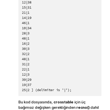
12|38

15|31

21|1

14|19

46|1

10|34

28|3

48|1

16|2

30|3

32|2

48|1

31|2

22|1

12|3

39|29

19|37

25|2 ] (delimiter is '|');
Bu kod dosyasında,
crosstable
için üç
bağımsız değişken gerektiğinden
recno()
dahil