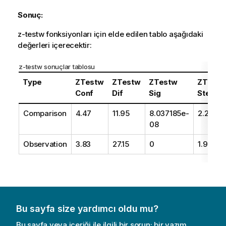
Sonuç:
z-testw
fonksiyonları için elde edilen tablo aşağıdaki
değerleri içerecektir:
z-testw
sonuçlar tablosu
Type
ZTestw
ZTestw
ZTestw
ZTestw
Conf
Dif
Sig
Sterr
Comparison
4.47
11.95
8.037185e-
2.28
08
Observation
3.83
27.15
0
1.95
Bu sayfa size yardımcı oldu mu?
Bu sayfa veya içeriği ile ilgili bir sorun; bir yazım