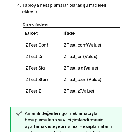
Tabloya hesaplamalar olarak şu ifadeleri
ekleyin
Örnek ifadeler
Etiket
İfade
ZTest Conf
ZTest_conf(Value)
ZTest Dif
ZTest_dif(Value)
ZTest Sig
ZTest_sig(Value)
ZTest Sterr
ZTest_sterr(Value)
ZTest Z
ZTest_z(Value)
İ
Anlamlı değerleri görmek amacıyla
p
hesaplamaların sayı biçimlendirmesini
u
ayarlamak isteyebilirsiniz. Hesaplamaların