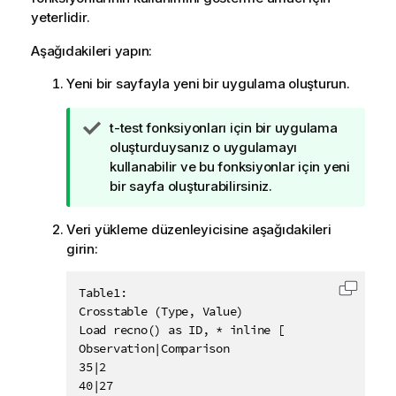
yeterlidir.
Aşağıdakileri yapın:
Yeni bir sayfayla yeni bir uygulama oluşturun.
İ
t-test
fonksiyonları için bir uygulama
p
oluşturduysanız o uygulamayı
u
kullanabilir ve bu fonksiyonlar için yeni
c
bir sayfa oluşturabilirsiniz.
u
n
Veri yükleme düzenleyicisine aşağıdakileri
o
girin:
t
u
Table1:

Kodu p
Crosstable (Type, Value)

Load recno() as ID, * inline [

Observation|Comparison

35|2

40|27
