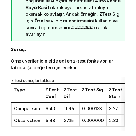
c
çoğunda sayı biçimlendirmesini
Auto
yerine
u
Sayı>Basit
olarak ayarlarsanız tabloyu
n
okumak kolaylaşır. Ancak örneğin,
ZTest Sig
o
için
Özel
sayı biçimlendirmesini kullanın ve
t
sonra biçim desenini
#.######
olarak
u
ayarlayın.
Sonuç:
Örnek veriler için elde edilen
z-test
fonksiyonları
tablosu şu değerleri içerecektir:
z-test
sonuçlar tablosu
Type
ZTest
ZTest
ZTest Sig
ZTest
ZTe
Conf
Dif
Sterr
Z
Comparison
6.40
11.95
0.000123
3.27
3.6
Observation
5.48
27.15
0.000000
2.80
9.71