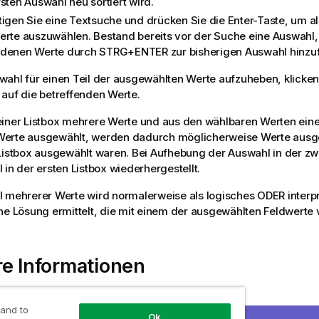
sten Auswahl neu sortiert wird.
tigen Sie eine Textsuche und drücken Sie die Enter-Taste, um a
erte auszuwählen. Bestand bereits vor der Suche eine Auswahl,
denen Werte durch STRG+ENTER zur bisherigen Auswahl hinzu
ahl für einen Teil der ausgewählten Werte aufzuheben, klicken
auf die betreffenden Werte.
iner Listbox mehrere Werte und aus den wählbaren Werten eine
erte ausgewählt, werden dadurch möglicherweise Werte ausge
Listbox ausgewählt waren. Bei Aufhebung der Auswahl in der zwe
 in der ersten Listbox wiederhergestellt.
 mehrerer Werte wird normalerweise als logisches ODER interpret
ne Lösung ermittelt, die mit einem der ausgewählten Feldwerte v
e Informationen
 and to
us in Listboxen
Ok