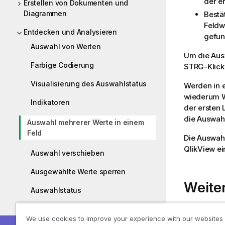
der er
Erstellen von Dokumenten und
Diagrammen
Bestä
Feldw
Entdecken und Analysieren
gefun
Auswahl von Werten
Um die Ausw
Farbige Codierung
STRG-Klick 
Visualisierung des Auswahlstatus
Werden in e
wiederum W
Indikatoren
der ersten 
die Auswahl
Auswahl mehrerer Werte in einem
Feld
Die Auswahl
QlikView ei
Auswahl verschieben
Ausgewählte Werte sperren
Weiter
Auswahlstatus
Auswahl von Werten in anderen
We use cookies to improve your experience with our websites
Objekten
UND-Mod