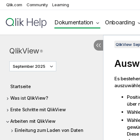
Qlik.com
Community
Learning
Dokumentation
Onboarding
QlikView Se
QlikView
®
Auswa
September 2025
Es bestehe
auszuwählen
Startseite
Posit
Was ist QlikView?
über 
Erste Schritte mit QlikView
Wähle
Wähle
Arbeiten mit QlikView
gewün
Einleitung zum Laden von Daten
Diese