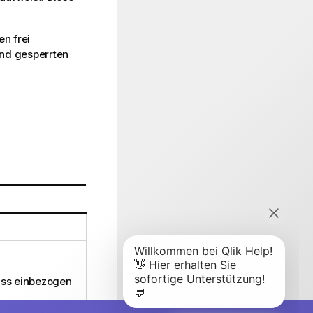
en frei
und gesperrten
uss einbezogen