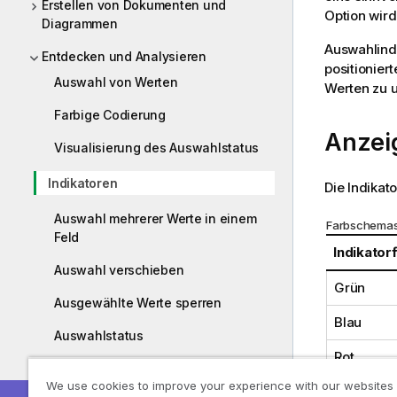
Erstellen von Dokumenten und
Option wird
Diagrammen
Auswahlindi
Entdecken und Analysieren
positionie
Auswahl von Werten
Werten zu 
Farbige Codierung
Anzei
Visualisierung des Auswahlstatus
Indikatoren
Die Indikat
Auswahl mehrerer Werte in einem
Farbschema
Feld
Indikator
Auswahl verschieben
Grün
Ausgewählte Werte sperren
Blau
Auswahlstatus
Rot
Auswahl von Werten in anderen
We use cookies to improve your experience with our websites
Objekten