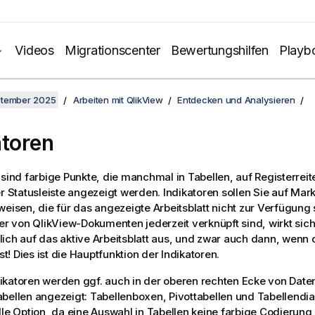
Videos
Migrationscenter
Bewertungshilfen
Playb
ptember 2025
Arbeiten mit QlikView
Entdecken und Analysieren
atoren
 sind farbige Punkte, die manchmal in Tabellen, auf Registerrei
er Statusleiste angezeigt werden. Indikatoren sollen Sie auf Mar
weisen, die für das angezeigte Arbeitsblatt nicht zur Verfügung 
ter von
QlikView
-Dokumenten jederzeit verknüpft sind, wirkt sic
ich auf das aktive Arbeitsblatt aus, und zwar auch dann, wenn d
ist! Dies ist die Hauptfunktion der Indikatoren.
katoren werden ggf. auch in der oberen rechten Ecke von Daten
abellen angezeigt: Tabellenboxen, Pivottabellen und Tabellendi
lle Option, da eine Auswahl in Tabellen keine farbige Codierung 