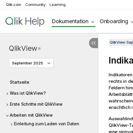
Qlik.com
Community
Learning
Dokumentation
Onboarding
QlikView Se
QlikView
®
Indik
September 2025
Indikatoren
rechts in d
Startseite
Feldern hin
Was ist QlikView?
Arbeitsblät
wahrscheinl
Erste Schritte mit QlikView
ersichtlich 
Arbeiten mit QlikView
Auswahlindi
Einleitung zum Laden von Daten
QlikView
-T
eine sinnvo