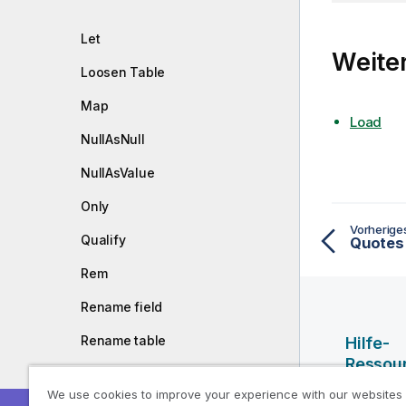
m
a
Let
t
Weiter
i
Loosen Table
o
Map
n
Load
s
NullAsNull
h
i
NullAsValue
n
Only
w
e
Vorherig
Qualify
Quotes
i
s
Rem
Rename field
Rename table
Hilfe-
Ressou
Section
We use cookies to improve your experience with our websites
Qlik Hilf