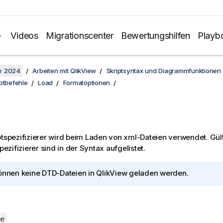
Videos
Migrationscenter
Bewertungshilfen
Playb
y 2024
Arbeiten mit QlikView
Skriptsyntax und Diagrammfunktionen
ptbefehle
Load
Formatoptionen
ptspezifizierer wird beim Laden von
xml
-Dateien verwendet. Gül
pezifizierer sind in der Syntax aufgelistet.
önnen keine DTD-Dateien in
QlikView
geladen werden.
e