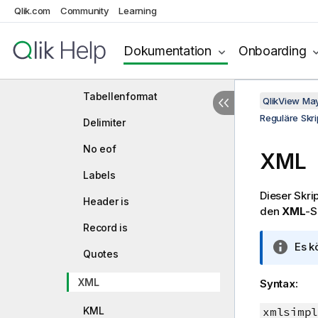
Force
Qlik.com
Community
Learning
Load
Dokumentation
Onboarding
Formatoptionen
Zeichensatz
Tabellenformat
QlikView Ma
Reguläre Skri
Delimiter
No eof
XML
Labels
Dieser Skri
Header is
den
XML
-S
Record is
I
Es k
Quotes
n
f
XML
Syntax:
o
r
KML
xmlsimpl