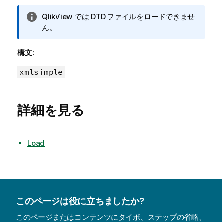
情
QlikView
では DTD ファイルをロードできませ
報
ん。
メ
モ
構文:
xmlsimple
詳細を見る
Load
このページは役に立ちましたか?
このページまたはコンテンツにタイポ、ステップの省略、