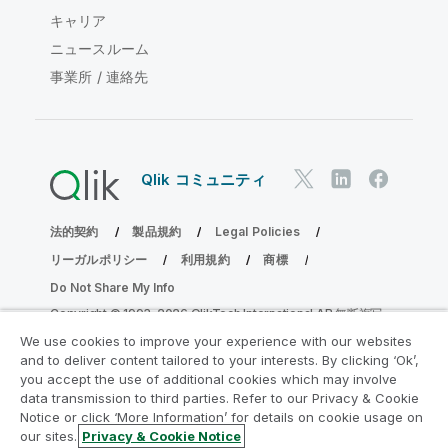
キャリア
ニュースルーム
事業所 / 連絡先
Qlik コミュニティ
法的契約
製品規約
Legal Policies
リーガルポリシー
利用規約
商標
Do Not Share My Info
Copyright © 1993-2026 QlikTech International AB.無断複写・
転載を禁じます。
We use cookies to improve your experience with our websites
and to deliver content tailored to your interests. By clicking ‘Ok’,
you accept the use of additional cookies which may involve
data transmission to third parties. Refer to our Privacy & Cookie
分析の近代化プログラムに参加する
Notice or click ‘More Information’ for details on cookie usage on
our sites.
Privacy & Cookie Notice
分析最新化プログラムにより、重要な QlikView app を危険