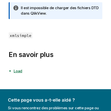
N
Il est impossible de charger des fichiers DTD
o
dans
QlikView
.
t
e
I
n
xmlsimple
f
o
r
En savoir plus
m
a
t
Load
i
o
n
s
Cette page vous a-t-elle aidé ?
Si vous rencontrez des problèmes sur cette page ou