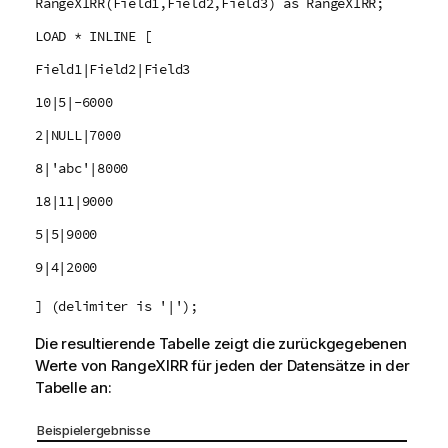
RangeXIRR(Field1,Field2,Field3) as RangeXIRR;
LOAD * INLINE [
Field1|Field2|Field3
10|5|-6000
2|NULL|7000
8|'abc'|8000
18|11|9000
5|5|9000
9|4|2000
] (delimiter is '|');
Die resultierende Tabelle zeigt die zurückgegebenen
Werte von
RangeXIRR
für jeden der Datensätze in der
Tabelle an:
Beispielergebnisse